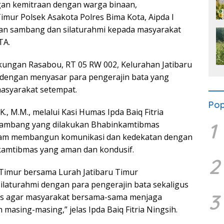
an kemitraan dengan warga binaan,
mur Polsek Asakota Polres Bima Kota, Aipda I
tan sambang dan silaturahmi kepada masyarakat
TA.
kungan Rasabou, RT 05 RW 002, Kelurahan Jatibaru
 dengan menyasar para pengerajin bata yang
masyarakat setempat.
Pop
., M.M., melalui Kasi Humas Ipda Baiq Fitria
1
sambang yang dilakukan Bhabinkamtibmas
alam membangun komunikasi dan kedekatan dengan
kamtibmas yang aman dan kondusif.
2
Timur bersama Lurah Jatibaru Timur
laturahmi dengan para pengerajin bata sekaligus
3
s agar masyarakat bersama-sama menjaga
masing-masing,” jelas Ipda Baiq Fitria Ningsih.