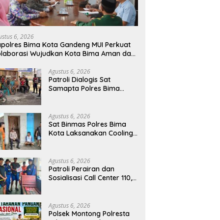
ustus 6, 2026
polres Bima Kota Gandeng MUI Perkuat
laborasi Wujudkan Kota Bima Aman dan
ndusif
Agustus 6, 2026
Patroli Dialogis Sat
Samapta Polres Bima
Kota, Wujudkan Rasa
Aman dan Cegah
Gangguan Kamtibmas
Agustus 6, 2026
Sat Binmas Polres Bima
Kota Laksanakan Cooling
System dan Ajak Warga
Kibarkan Merah Putih
Sambut HUT RI Ke-81
Agustus 6, 2026
Patroli Perairan dan
Sosialisasi Call Center 110,
Sat Polairud Polres Bima
Kota Tingkatkan
Keselamatan Pelayaran di
Agustus 6, 2026
Teluk Bima
Polsek Montong Polresta