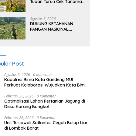
Tuban Turun Cek Tanaman
jagung Warga di Desa
Pakel
Agustus 6, 2026
DUKUNG KETAHANAN
PANGAN NASIONAL,
BHABINKAMTIBMAS DESA
PACING POLSEK PARENGAN
MELAKSANAKAN
PENDAMPINGAN PETANI
JAGUNG DI DESA PACING
KEC. PARENGAN.
ular Post
Agustus 6, 2026
0 Komentar
Kapolres Bima Kota Gandeng MUI
Perkuat Kolaborasi Wujudkan Kota Bima
Aman dan Kondusif
Februari 25, 2026
0 Komentar
Optimalisasi Lahan Pertanian Jagung di
Desa Karang Bongkot
Februari 26, 2026
0 Komentar
Unit Turjawali Satlantas Cegah Balap Liar
di Lombok Barat