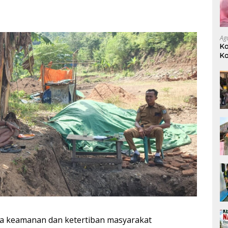
Ag
Ka
Ko
Ko
a keamanan dan ketertiban masyarakat