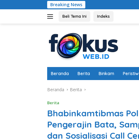
Langsung
Breaking News
Kapolres B
ke
konten
Beli Tema Ini
Indeks
Beranda
Berita
Binkam
Peristi
Beranda
Berita
Berita
Bhabinkamtibmas Pol
Pengerajin Bata, Sa
dan Sosialisasi Call Ce