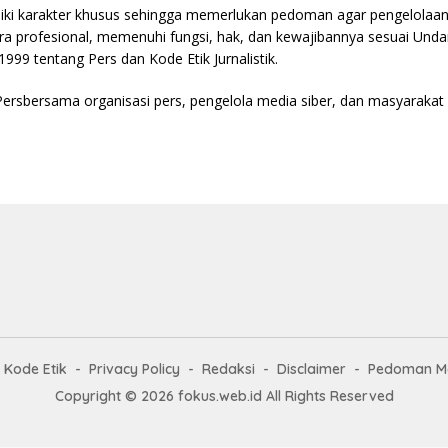
liki karakter khusus sehingga memerlukan pedoman agar pengelolaa
ra profesional, memenuhi fungsi, hak, dan kewajibannya sesuai Un
99 tentang Pers dan Kode Etik Jurnalistik.
Persbersama organisasi pers, pengelola media siber, dan masyaraka
Kode Etik
Privacy Policy
Redaksi
Disclaimer
Pedoman Me
Copyright © 2026 fokus.web.id All Rights Reserved