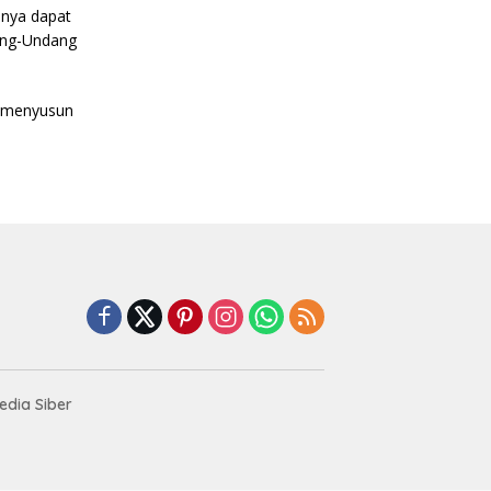
nnya dapat
dang-Undang
t menyusun
dia Siber