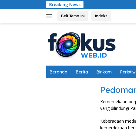
Langsung
Breaking News
ke
konten
Beli Tema Ini
Indeks
Beranda
Berita
Binkam
Peristi
Pedoman
Kemerdekaan berp
yang dilindungi P
Keberadaan media
kemerdekaan bere