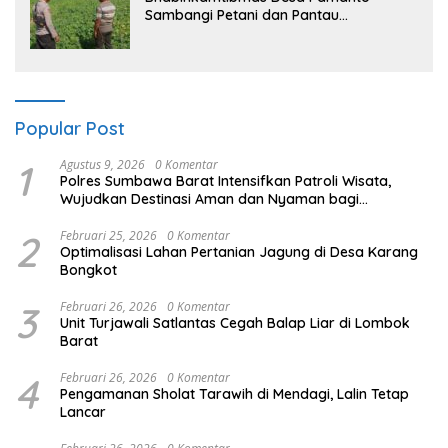
Sambangi Petani dan Pantau
Pertumbuhan Tanaman Kacang Kedelai
Popular Post
1
Agustus 9, 2026
0 Komentar
Polres Sumbawa Barat Intensifkan Patroli Wisata,
Wujudkan Destinasi Aman dan Nyaman bagi
Masyarakat
2
Februari 25, 2026
0 Komentar
Optimalisasi Lahan Pertanian Jagung di Desa Karang
Bongkot
3
Februari 26, 2026
0 Komentar
Unit Turjawali Satlantas Cegah Balap Liar di Lombok
Barat
4
Februari 26, 2026
0 Komentar
Pengamanan Sholat Tarawih di Mendagi, Lalin Tetap
Lancar