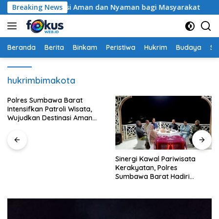
Langsung
udkan Destinasi Aman dan Nyaman bagi Masyarakat
Breaking News
Pol
ke
konten
Beranda
Berita
Binkam
Peristiwa
Hukrim
Budaya
So
hukrimbimakota
Polres Sumbawa Barat
Intensifkan Patroli Wisata,
Wujudkan Destinasi Aman
dan Nyaman bagi
Masyarakat
Sinergi Kawal Pariwisata
Kerakyatan, Polres
Sumbawa Barat Hadiri
“Jalan Perjuangan dan
Sharing Pengelolaan
Pariwisata Bendungan Tiu
Suntuk”