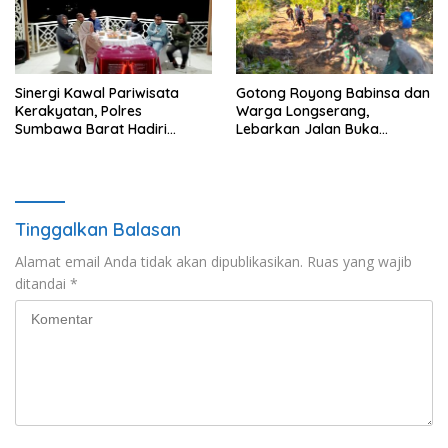
Sinergi Kawal Pariwisata
Gotong Royong Babinsa dan
Kerakyatan, Polres
Warga Longserang,
Sumbawa Barat Hadiri
Lebarkan Jalan Buka
“Jalan Perjuangan dan
Harapan
Sharing Pengelolaan
Pariwisata Bendungan Tiu
Suntuk”
Tinggalkan Balasan
Alamat email Anda tidak akan dipublikasikan.
Ruas yang wajib
ditandai
*