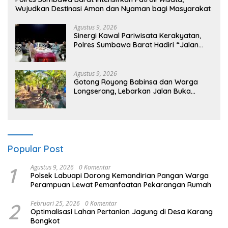
Wujudkan Destinasi Aman dan Nyaman bagi Masyarakat
Agustus 9, 2026
Sinergi Kawal Pariwisata Kerakyatan,
Polres Sumbawa Barat Hadiri “Jalan
Perjuangan dan Sharing Pengelolaan
Pariwisata Bendungan Tiu Suntuk”
Agustus 9, 2026
Gotong Royong Babinsa dan Warga
Longserang, Lebarkan Jalan Buka
Harapan
Popular Post
1
Agustus 9, 2026
0 Komentar
Polsek Labuapi Dorong Kemandirian Pangan Warga
Perampuan Lewat Pemanfaatan Pekarangan Rumah
2
Februari 25, 2026
0 Komentar
Optimalisasi Lahan Pertanian Jagung di Desa Karang
Bongkot