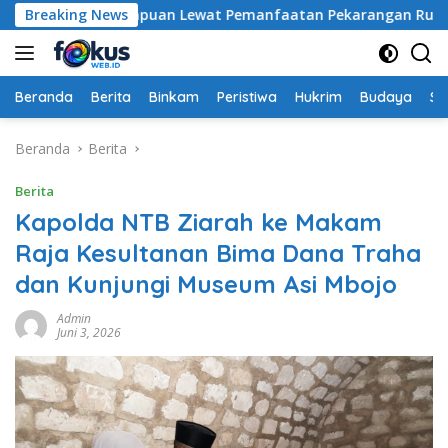
Langsung
arga Perampuan Lewat Pemanfaatan Pekarangan Rumah
Breaking News
ke
konten
Beranda
Berita
Binkam
Peristiwa
Hukrim
Budaya
So
Beranda
Berita
Berita
Kapolda NTB Ziarah ke Makam
Raja Kesultanan Bima Dana Traha
dan Kunjungi Museum Asi Mbojo
Admin
Juni 3, 2026