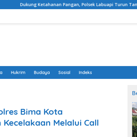
ahanan Pangan, Polsek Labuapi Turun Tangan Dampingi Petan
wa
Hukrim
Budaya
Sosial
Indeks
B
lres Bima Kota
 Kecelakaan Melalui Call