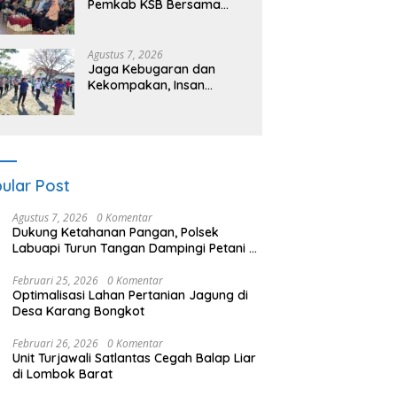
Pemkab KSB Bersama
Polres dan FK Unair Gelar
Seminar Kesehatan “1000
Hari Pertama Kehidupan”
Agustus 7, 2026
Jaga Kebugaran dan
Kekompakan, Insan
Maritim Pelabuhan Bima
Gelar Senam Bersama
ular Post
Agustus 7, 2026
0 Komentar
Dukung Ketahanan Pangan, Polsek
Labuapi Turun Tangan Dampingi Petani di
Desa Karang Bongkot
Februari 25, 2026
0 Komentar
Optimalisasi Lahan Pertanian Jagung di
Desa Karang Bongkot
Februari 26, 2026
0 Komentar
Unit Turjawali Satlantas Cegah Balap Liar
di Lombok Barat