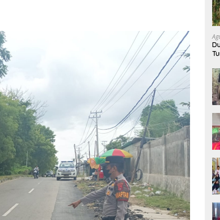
Ag
Du
Tu
K