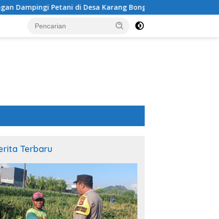
i di Desa Karang Bongkot
Sinergi Polsek Labuapi dan 
erita Terbaru