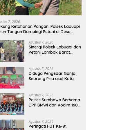
ustus 7, 2026
kung Ketahanan Pangan, Polsek Labuapi
run Tangan Dampingi Petani di Desa
arang Bongkot
Agustus 7, 2026
Sinergi Polsek Labuapi dan
Petani Lombok Barat
Perkuat Ketahanan
Pangan Nasional
Agustus 7, 2026
Diduga Pengedar Ganja,
Seorang Pria asal Kota
Mataram Ditangkap Polisi
di Sumbawa Barat
Agustus 7, 2026
Polres Sumbawa Bersama
DPP BMWI dan Kodim 1607
Gelar Bakti Sosial Merah
Putih di Ponpes Arrahman
Hidayatullah
Agustus 7, 2026
Peringati HUT Ke-81,