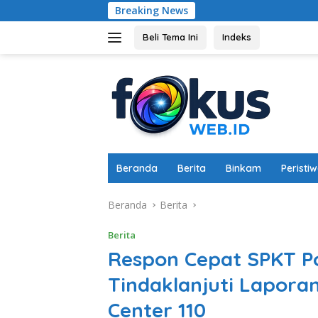
Langsung
Breaking News
Dukung Ket
ke
konten
Beli Tema Ini
Indeks
Beranda
Berita
Binkam
Peristi
Beranda
Berita
Berita
Respon Cepat SPKT Po
Tindaklanjuti Laporan
Center 110