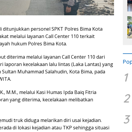
i ditunjukkan personel SPKT Polres Bima Kota
at melalui layanan Call Center 110 terkait
wilayah hukum Polres Bima Kota.
 diterima melalui layanan Call Center 110 dari
Pop
 laporan kecelakaan lalu lintas (Laka Lantas) yang
an Sultan Muhammad Salahudin, Kota Bima, pada
1
 WITA.
., M.M., melalui Kasi Humas Ipda Baiq Fitria
2
ran yang diterima, kecelakaan melibatkan
3
mudi truk diduga melarikan diri usai kejadian.
ada di lokasi kejadian atau TKP sehingga situasi