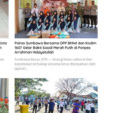
Kota
Polres Sumbawa Bersama DPP BMWI dan Kodim
t
1607 Gelar Bakti Sosial Merah Putih di Ponpes
Arrahman Hidayatullah
aan
Sumbawa Besar, NTB — Sinergi lintas sektoral dan
kepedulian terhadap sesama terus ditunjukkan oleh
jajaran…