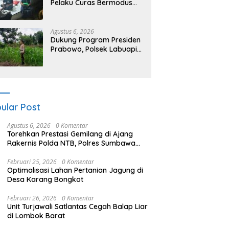
Pelaku Curas Bermodus
Sembako di Lombok
Barat, Isu Penculikan
Dipastikan Hoaks
Agustus 6, 2026
Dukung Program Presiden
Prabowo, Polsek Labuapi
Sasar Pekarangan Warga
di Lombok Barat
ular Post
Agustus 6, 2026
0 Komentar
Torehkan Prestasi Gemilang di Ajang
Rakernis Polda NTB, Polres Sumbawa
Terima Penghargaan Pelayanan Prima
Kapolri
Februari 25, 2026
0 Komentar
Optimalisasi Lahan Pertanian Jagung di
Desa Karang Bongkot
Februari 26, 2026
0 Komentar
Unit Turjawali Satlantas Cegah Balap Liar
di Lombok Barat