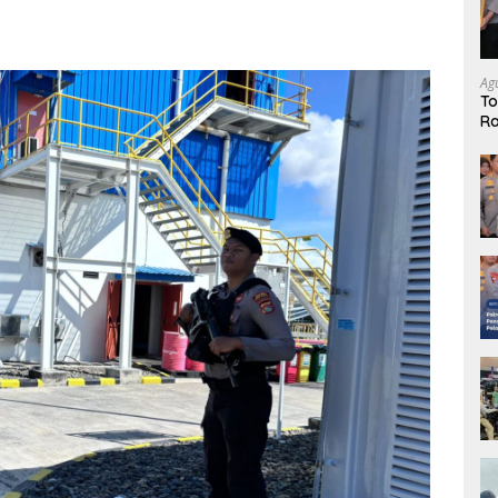
Ag
To
Ra
Te
Ka