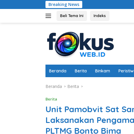
Langsung
Breaking News
Torehka
ke
konten
Beli Tema Ini
Indeks
Beranda
Berita
Binkam
Peristi
Beranda
Berita
Berita
Unit Pamobvit Sat Sa
Laksanakan Pengaman
PLTMG Bonto Bima