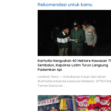
Rekomendasi untuk kamu
Karhutla Hanguskan 40 Hektare Kawasan 
Sembalun, Kapolres Lotim Turun Langsung
Padamkan Api
Lombok Timur — Kebakaran hutan dan lahan
(Karhutla) melanda kawasan Maletan, SPTN II Bal
Taman Nasional…