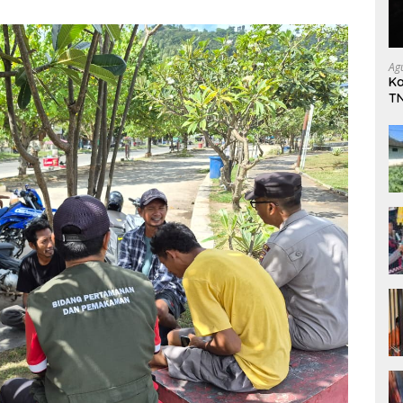
Ag
Ka
TN
L