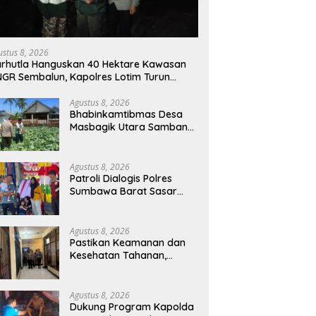
ustus 8, 2026
rhutla Hanguskan 40 Hektare Kawasan
GR Sembalun, Kapolres Lotim Turun
angsung Padamkan Api
Agustus 8, 2026
Bhabinkamtibmas Desa
Masbagik Utara Sambangi
Petani, Dukung Ketahanan
Pangan dan Swasembada
Pangan
Agustus 8, 2026
Patroli Dialogis Polres
Sumbawa Barat Sasar
Permukiman dan Jalur
Ramai, Jaga Kamtibmas
Tetap Kondusif
Agustus 8, 2026
Pastikan Keamanan dan
Kesehatan Tahanan,
Polres Sumbawa Barat
Intensifkan Pengecekan
Rutan Secara Berkala
Agustus 8, 2026
Dukung Program Kapolda