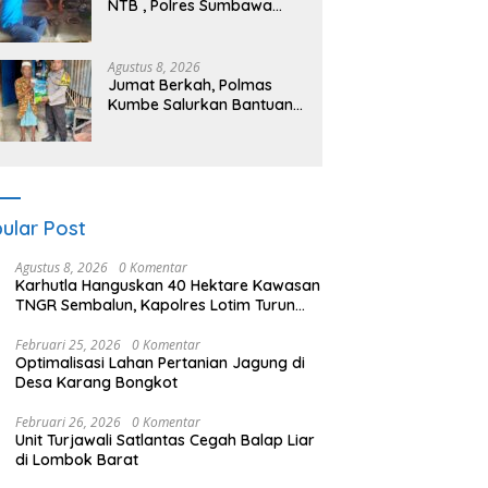
NTB , Polres Sumbawa
Barat Optimalkan Polmas
dan Pendekatan Humanis
di Masyarakat
Agustus 8, 2026
Jumat Berkah, Polmas
Kumbe Salurkan Bantuan
Beras dan Perkuat Sinergi
Kamtibmas
ular Post
Agustus 8, 2026
0 Komentar
Karhutla Hanguskan 40 Hektare Kawasan
TNGR Sembalun, Kapolres Lotim Turun
Langsung Padamkan Api
Februari 25, 2026
0 Komentar
Optimalisasi Lahan Pertanian Jagung di
Desa Karang Bongkot
Februari 26, 2026
0 Komentar
Unit Turjawali Satlantas Cegah Balap Liar
di Lombok Barat