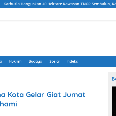
guskan 40 Hektare Kawasan TNGR Sembalun, Kapolres Lotim T
wa
Hukrim
Budaya
Sosial
Indeks
B
ma Kota Gelar Giat Jumat
ahami