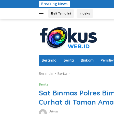
Langsung
Breaking News
Karhutla Han
ke
konten
Beli Tema Ini
Indeks
Beranda
Berita
Binkam
Peristi
Beranda
Berita
Berita
Sat Binmas Polres Bi
Curhat di Taman Am
Admin