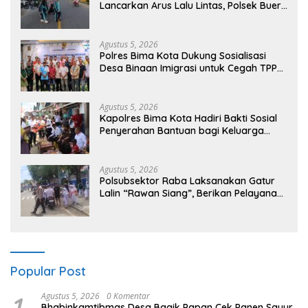
Lancarkan Arus Lalu Lintas, Polsek Buer
Gelar Strong Point di Depan SDN
Perenang
Agustus 5, 2026
Polres Bima Kota Dukung Sosialisasi
Desa Binaan Imigrasi untuk Cegah TPPO
dan TPPM
Agustus 5, 2026
Kapolres Bima Kota Hadiri Bakti Sosial
Penyerahan Bantuan bagi Keluarga
Korban Tenggelamnya Perahu di Teluk
Bima
Agustus 5, 2026
Polsubsektor Raba Laksanakan Gatur
Lalin “Rawan Siang”, Berikan Pelayanan
Maksimal kepada Pelajar
Popular Post
1
Agustus 5, 2026
0 Komentar
Bhabinkamtibmas Desa Bagik Papan Cek Panen Sayur