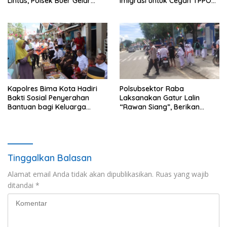
Lintas, Polsek Buer Gelar
Imigrasi untuk Cegah TPPO
Strong Point di Depan SDN
dan TPPM
Perenang
Kapolres Bima Kota Hadiri
Polsubsektor Raba
Bakti Sosial Penyerahan
Laksanakan Gatur Lalin
Bantuan bagi Keluarga
“Rawan Siang”, Berikan
Korban Tenggelamnya
Pelayanan Maksimal kepada
Perahu di Teluk Bima
Pelajar
Tinggalkan Balasan
Alamat email Anda tidak akan dipublikasikan.
Ruas yang wajib
ditandai
*