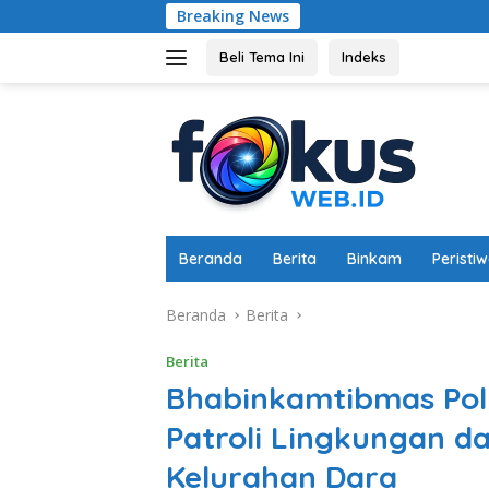
Langsung
Breaking News
Sinergi Ka
ke
konten
Beli Tema Ini
Indeks
Beranda
Berita
Binkam
Peristi
Beranda
Berita
Berita
Bhabinkamtibmas Pol
Patroli Lingkungan d
Kelurahan Dara