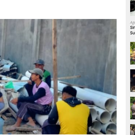
Ag
Si
Su
da
Be