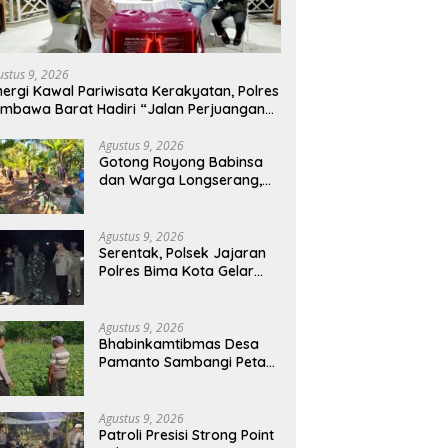
ustus 9, 2026
nergi Kawal Pariwisata Kerakyatan, Polres
mbawa Barat Hadiri “Jalan Perjuangan
n Sharing Pengelolaan Pariwisata
ndungan Tiu Suntuk”
Agustus 9, 2026
Gotong Royong Babinsa
dan Warga Longserang,
Lebarkan Jalan Buka
Harapan
Agustus 9, 2026
Serentak, Polsek Jajaran
Polres Bima Kota Gelar
Patroli Strong Point Rinjani
di Sejumlah Titik Rawan
Agustus 9, 2026
Bhabinkamtibmas Desa
Pamanto Sambangi Petani
dan Pantau Pertumbuhan
Tanaman Kacang Kedelai
Agustus 9, 2026
Patroli Presisi Strong Point