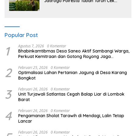
Jatirogo Polresta Tuban Turun Cek
Tanaman jagung Warga di Desa
Ketodan
Popular Post
1
Agustus 7, 2026
0 Komentar
Bhabinkamtibmas Desa Saneo Aktif Sambangi Warga,
Perkuat Kemitraan dan Gotong Royong Jaga
Kamtibmas
2
Februari 25, 2026
0 Komentar
Optimalisasi Lahan Pertanian Jagung di Desa Karang
Bongkot
3
Februari 26, 2026
0 Komentar
Unit Turjawali Satlantas Cegah Balap Liar di Lombok
Barat
4
Februari 26, 2026
0 Komentar
Pengamanan Sholat Tarawih di Mendagi, Lalin Tetap
Lancar
Februari 26, 2026
0 Komentar