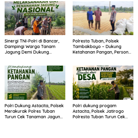
Sinergi TNI-Polri di Bancar,
Polresta Tuban, Polsek
Dampingi Warga Tanam
Tambakboyo – Dukung
Jagung Demi Dukung
Ketahanan Pangan, Personel
Ketahanan Pangan
Polsek Tambakboyo Patroli
Dialogis ke Lahan Jemur
Jagung Milik Warga
Polri Dukung Astacita, Polsek
Polri dukung progam
Merakurak Polres Tuban
Astacita, Polsek Jatirogo
Turun Cek Tanaman Jagung
Polresta Tuban Turun Cek
Warga di Desa Tuwiri Wetan
Tanaman jagung Warga di
Desa Ketodan