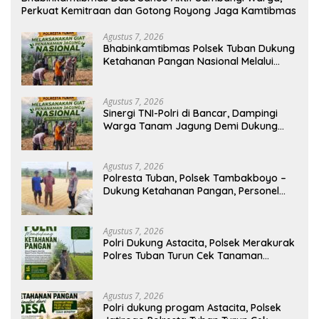
Perkuat Kemitraan dan Gotong Royong Jaga Kamtibmas
Agustus 7, 2026
Bhabinkamtibmas Polsek Tuban Dukung
Ketahanan Pangan Nasional Melalui
Pemanfaatan Lahan Pekarangan
Agustus 7, 2026
Sinergi TNI-Polri di Bancar, Dampingi
Warga Tanam Jagung Demi Dukung
Ketahanan Pangan
Agustus 7, 2026
Polresta Tuban, Polsek Tambakboyo –
Dukung Ketahanan Pangan, Personel
Polsek Tambakboyo Patroli Dialogis ke
Lahan Jemur Jagung Milik Warga
Agustus 7, 2026
Polri Dukung Astacita, Polsek Merakurak
Polres Tuban Turun Cek Tanaman
Jagung Warga di Desa Tuwiri Wetan
Agustus 7, 2026
Polri dukung progam Astacita, Polsek