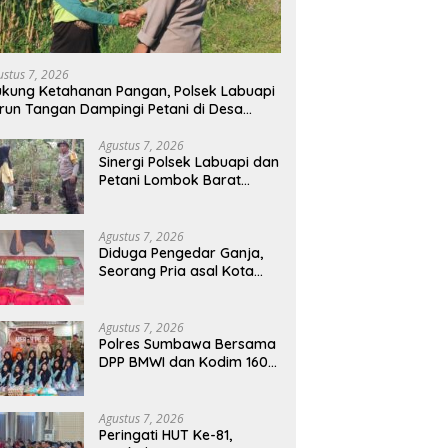
ustus 7, 2026
kung Ketahanan Pangan, Polsek Labuapi
run Tangan Dampingi Petani di Desa
arang Bongkot
Agustus 7, 2026
Sinergi Polsek Labuapi dan
Petani Lombok Barat
Perkuat Ketahanan
Pangan Nasional
Agustus 7, 2026
Diduga Pengedar Ganja,
Seorang Pria asal Kota
Mataram Ditangkap Polisi
di Sumbawa Barat
Agustus 7, 2026
Polres Sumbawa Bersama
DPP BMWI dan Kodim 1607
Gelar Bakti Sosial Merah
Putih di Ponpes Arrahman
Hidayatullah
Agustus 7, 2026
Peringati HUT Ke-81,