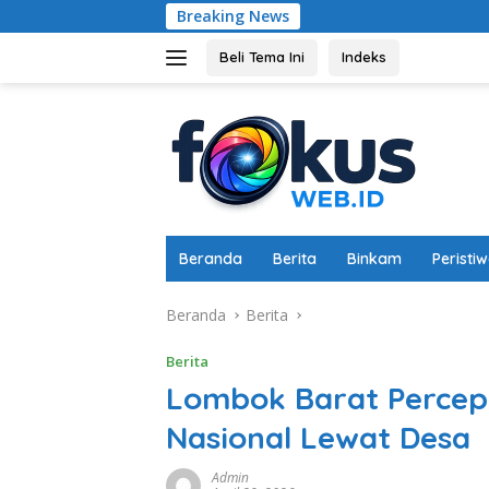
Langsung
Breaking News
Dukung Ketahanan
ke
konten
Beli Tema Ini
Indeks
Beranda
Berita
Binkam
Peristi
Beranda
Berita
Berita
Lombok Barat Percep
Nasional Lewat Desa
Admin