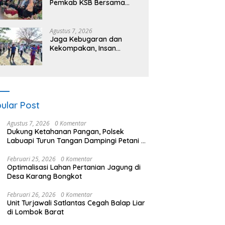
Pemkab KSB Bersama
Polres dan FK Unair Gelar
Seminar Kesehatan “1000
Hari Pertama Kehidupan”
Agustus 7, 2026
Jaga Kebugaran dan
Kekompakan, Insan
Maritim Pelabuhan Bima
Gelar Senam Bersama
ular Post
Agustus 7, 2026
0 Komentar
Dukung Ketahanan Pangan, Polsek
Labuapi Turun Tangan Dampingi Petani di
Desa Karang Bongkot
Februari 25, 2026
0 Komentar
Optimalisasi Lahan Pertanian Jagung di
Desa Karang Bongkot
Februari 26, 2026
0 Komentar
Unit Turjawali Satlantas Cegah Balap Liar
di Lombok Barat