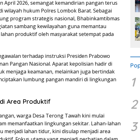
 April 2026, semangat kemandirian pangan terus
di wilayah hukum Polres Lombok Barat. Sebagai
ng program strategis nasional, Bhabinkamtibmas
giatan sambang kewilayahan guna memantau
lahan produktif oleh masyarakat setempat pada
ngawalan terhadap instruksi Presiden Prabowo
n Pangan Nasional. Aparat kepolisian hadir di
Pop
uk menjaga keamanan, melainkan juga bertindak
1
nciptakan lumbung pangan mandiri di lingkungan
2
di Area Produktif
angan, warga Desa Terong Tawah kini mulai
3
am memanfaatkan lingkungan sekitar. Lahan-lahan
menjadi lahan tidur, kini disulap menjadi area
uktif. Fokus utama yang menjadi perhatian dalam