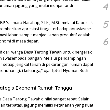
4
 tanaman jagung yang mulai menjamur di
5
 Yasmara Harahap, S.I.K., M.Si., melalui Kapolsek
memberikan apresiasi tinggi terhadap antusiasme
si lahan sempit menjadi lahan produktif adalah
6
onomi di masa depan.
tif dari warga Desa Terong Tawah untuk bergerak
m swasembada pangan. Melalui pendampingan
 setiap jengkal tanah di pekarangan rumah dapat
uhan gizi keluarga,” ujar Iptu I Nyoman Rudi
rategis Ekonomi Rumah Tangga
 Desa Terong Tawah dinilai sangat tepat. Selain
han terbatas, jagung memiliki ketahanan yang kuat