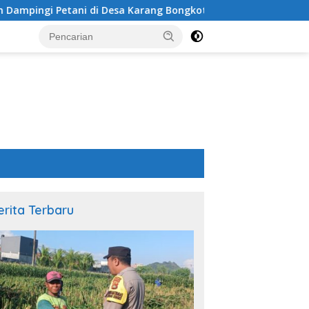
esa Karang Bongkot
Sinergi Polsek Labuapi dan Petani
erita Terbaru