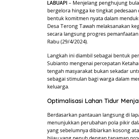
LABUAPI
– Menjelang penghujung bulan
bergelora hingga ke tingkat pedesaan 
bentuk komitmen nyata dalam menduku
Desa Terong Tawah melaksanakan ke
secara langsung progres pemanfaatan 
Rabu (29/4/2024).
Langkah ini diambil sebagai bentuk pe
Subianto mengenai percepatan Ketahana
tengah masyarakat bukan sekadar unt
sebagai stimulan bagi warga dalam me
keluarga.
Optimalisasi Lahan Tidur Menja
Berdasarkan pantauan langsung di lap
menunjukkan perubahan pola pikir dal
yang sebelumnya dibiarkan kosong atau 
hijau yang penuh dengan tanaman prod