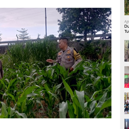
Ag
Du
Tu
K