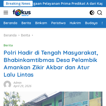
Langsung
aih Penghargaan Pelayanan Prima Predikat A dari Kapolri
Breaking News
ke
konten
Beranda
Berita
Binkam
Peristiwa
Hukrim
Budaya
So
Beranda
Berita
Berita
Polri Hadir di Tengah Masyarakat,
Bhabinkamtibmas Desa Pelambik
Amankan Zikir Akbar dan Atur
Lalu Lintas
Admin
April 29, 2026