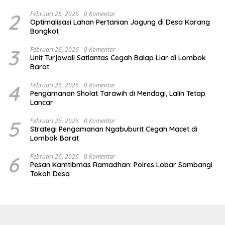
Prima Kapolri
2
Februari 25, 2026
0 Komentar
Optimalisasi Lahan Pertanian Jagung di Desa Karang
Bongkot
3
Februari 26, 2026
0 Komentar
Unit Turjawali Satlantas Cegah Balap Liar di Lombok
Barat
4
Februari 26, 2026
0 Komentar
Pengamanan Sholat Tarawih di Mendagi, Lalin Tetap
Lancar
5
Februari 26, 2026
0 Komentar
Strategi Pengamanan Ngabuburit Cegah Macet di
Lombok Barat
6
Februari 26, 2026
0 Komentar
Pesan Kamtibmas Ramadhan: Polres Lobar Sambangi
Tokoh Desa