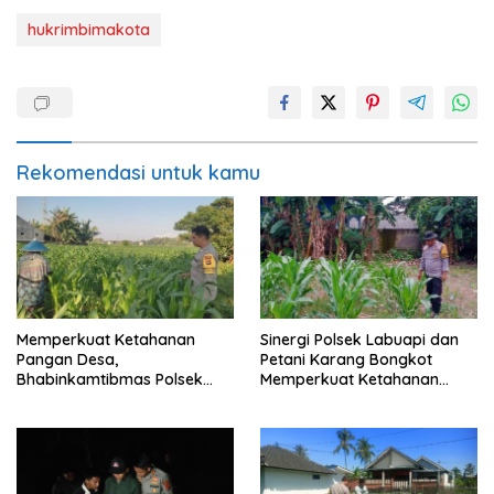
hukrimbimakota
Rekomendasi untuk kamu
Memperkuat Ketahanan
Sinergi Polsek Labuapi dan
Pangan Desa,
Petani Karang Bongkot
Bhabinkamtibmas Polsek
Memperkuat Ketahanan
Labuapi Dampingi Petani
Pangan Nasional
Kuranji Dalang