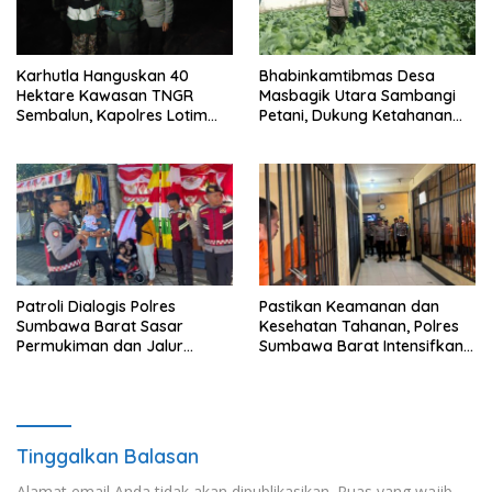
Karhutla Hanguskan 40
Bhabinkamtibmas Desa
Hektare Kawasan TNGR
Masbagik Utara Sambangi
Sembalun, Kapolres Lotim
Petani, Dukung Ketahanan
Turun Langsung Padamkan
Pangan dan Swasembada
Api
Pangan
Patroli Dialogis Polres
Pastikan Keamanan dan
Sumbawa Barat Sasar
Kesehatan Tahanan, Polres
Permukiman dan Jalur
Sumbawa Barat Intensifkan
Ramai, Jaga Kamtibmas
Pengecekan Rutan Secara
Tetap Kondusif
Berkala
Tinggalkan Balasan
Alamat email Anda tidak akan dipublikasikan.
Ruas yang wajib