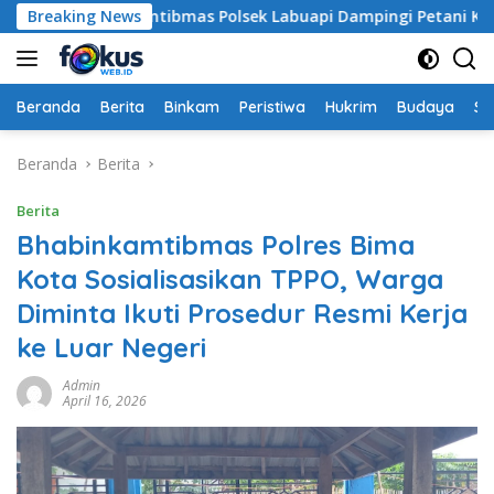
Langsung
 Bhabinkamtibmas Polsek Labuapi Dampingi Petani Kuranji D
Breaking News
ke
konten
Beranda
Berita
Binkam
Peristiwa
Hukrim
Budaya
So
Beranda
Berita
Berita
Bhabinkamtibmas Polres Bima
Kota Sosialisasikan TPPO, Warga
Diminta Ikuti Prosedur Resmi Kerja
ke Luar Negeri
Admin
April 16, 2026