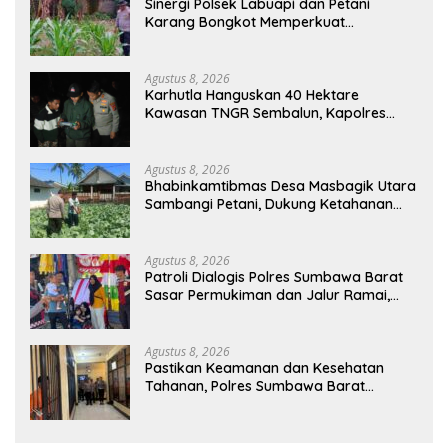
Sinergi Polsek Labuapi dan Petani
Karang Bongkot Memperkuat
Ketahanan Pangan Nasional
Agustus 8, 2026
Karhutla Hanguskan 40 Hektare
Kawasan TNGR Sembalun, Kapolres
Lotim Turun Langsung Padamkan Api
Agustus 8, 2026
Bhabinkamtibmas Desa Masbagik Utara
Sambangi Petani, Dukung Ketahanan
Pangan dan Swasembada Pangan
Agustus 8, 2026
Patroli Dialogis Polres Sumbawa Barat
Sasar Permukiman dan Jalur Ramai,
Jaga Kamtibmas Tetap Kondusif
Agustus 8, 2026
Pastikan Keamanan dan Kesehatan
Tahanan, Polres Sumbawa Barat
Intensifkan Pengecekan Rutan Secara
Berkala