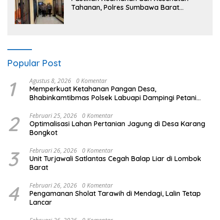
Tahanan, Polres Sumbawa Barat
Intensifkan Pengecekan Rutan Secara
Berkala
Popular Post
1
Agustus 8, 2026
0 Komentar
Memperkuat Ketahanan Pangan Desa,
Bhabinkamtibmas Polsek Labuapi Dampingi Petani
Kuranji Dalang
2
Februari 25, 2026
0 Komentar
Optimalisasi Lahan Pertanian Jagung di Desa Karang
Bongkot
3
Februari 26, 2026
0 Komentar
Unit Turjawali Satlantas Cegah Balap Liar di Lombok
Barat
4
Februari 26, 2026
0 Komentar
Pengamanan Sholat Tarawih di Mendagi, Lalin Tetap
Lancar