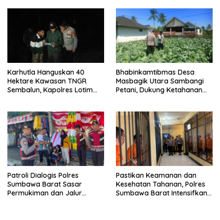
Kuranji Dalang
Karhutla Hanguskan 40
Bhabinkamtibmas Desa
Hektare Kawasan TNGR
Masbagik Utara Sambangi
Sembalun, Kapolres Lotim
Petani, Dukung Ketahanan
Turun Langsung Padamkan
Pangan dan Swasembada
Api
Pangan
Patroli Dialogis Polres
Pastikan Keamanan dan
Sumbawa Barat Sasar
Kesehatan Tahanan, Polres
Permukiman dan Jalur
Sumbawa Barat Intensifkan
Ramai, Jaga Kamtibmas
Pengecekan Rutan Secara
Tetap Kondusif
Berkala