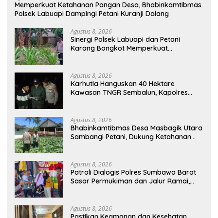
Memperkuat Ketahanan Pangan Desa, Bhabinkamtibmas
Polsek Labuapi Dampingi Petani Kuranji Dalang
Agustus 8, 2026
Sinergi Polsek Labuapi dan Petani
Karang Bongkot Memperkuat
Ketahanan Pangan Nasional
Agustus 8, 2026
Karhutla Hanguskan 40 Hektare
Kawasan TNGR Sembalun, Kapolres
Lotim Turun Langsung Padamkan Api
Agustus 8, 2026
Bhabinkamtibmas Desa Masbagik Utara
Sambangi Petani, Dukung Ketahanan
Pangan dan Swasembada Pangan
Agustus 8, 2026
Patroli Dialogis Polres Sumbawa Barat
Sasar Permukiman dan Jalur Ramai,
Jaga Kamtibmas Tetap Kondusif
Agustus 8, 2026
Pastikan Keamanan dan Kesehatan