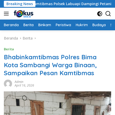
Langsung
 Bhabinkamtibmas Polsek Labuapi Dampingi Petani Kuranji Da
Breaking News
ke
konten
Beranda
Berita
Binkam
Peristiwa
Hukrim
Budaya
So
Beranda
Berita
Berita
Bhabinkamtibmas Polres Bima
Kota Sambangi Warga Binaan,
Sampaikan Pesan Kamtibmas
Admin
April 16, 2026