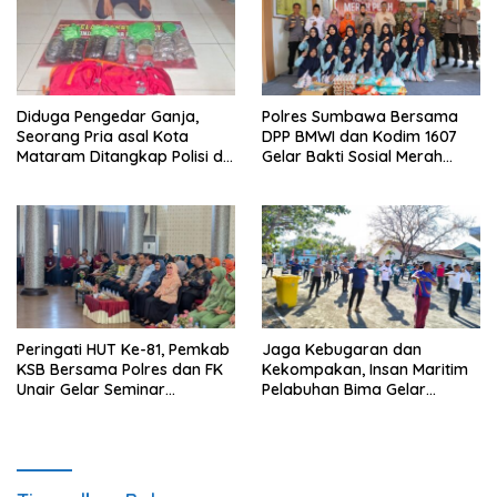
Diduga Pengedar Ganja,
Polres Sumbawa Bersama
Seorang Pria asal Kota
DPP BMWI dan Kodim 1607
Mataram Ditangkap Polisi di
Gelar Bakti Sosial Merah
Sumbawa Barat
Putih di Ponpes Arrahman
Hidayatullah
Peringati HUT Ke-81, Pemkab
Jaga Kebugaran dan
KSB Bersama Polres dan FK
Kekompakan, Insan Maritim
Unair Gelar Seminar
Pelabuhan Bima Gelar
Kesehatan “1000 Hari
Senam Bersama
Pertama Kehidupan”