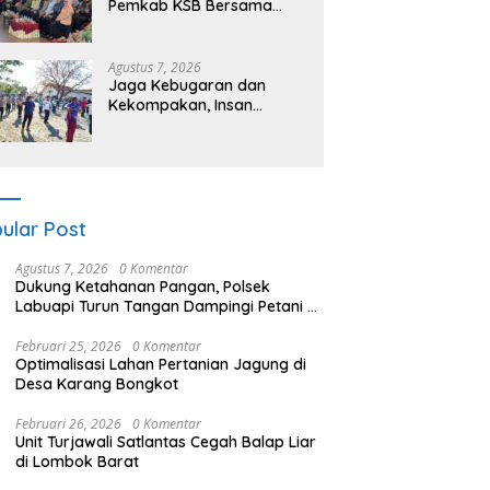
Pemkab KSB Bersama
Polres dan FK Unair Gelar
Seminar Kesehatan “1000
Hari Pertama Kehidupan”
Agustus 7, 2026
Jaga Kebugaran dan
Kekompakan, Insan
Maritim Pelabuhan Bima
Gelar Senam Bersama
ular Post
Agustus 7, 2026
0 Komentar
Dukung Ketahanan Pangan, Polsek
Labuapi Turun Tangan Dampingi Petani di
Desa Karang Bongkot
Februari 25, 2026
0 Komentar
Optimalisasi Lahan Pertanian Jagung di
Desa Karang Bongkot
Februari 26, 2026
0 Komentar
Unit Turjawali Satlantas Cegah Balap Liar
di Lombok Barat