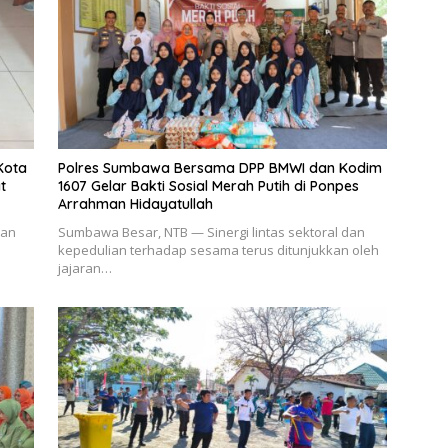
Kota
Polres Sumbawa Bersama DPP BMWI dan Kodim
t
1607 Gelar Bakti Sosial Merah Putih di Ponpes
Arrahman Hidayatullah
aan
Sumbawa Besar, NTB — Sinergi lintas sektoral dan
kepedulian terhadap sesama terus ditunjukkan oleh
jajaran…