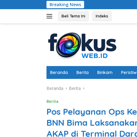
Langsung
Breaking News
Dukung K
ke
konten
Beli Tema Ini
Indeks
Beranda
Berita
Binkam
Peristi
Beranda
Berita
Berita
Pos Pelayanan Ops Ke
BNN Bima Laksanakan
AKAP di Terminal Dar