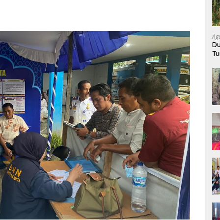
Ag
Du
Tu
K