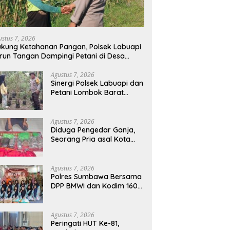
ustus 7, 2026
kung Ketahanan Pangan, Polsek Labuapi
run Tangan Dampingi Petani di Desa
arang Bongkot
Agustus 7, 2026
Sinergi Polsek Labuapi dan
Petani Lombok Barat
Perkuat Ketahanan
Pangan Nasional
Agustus 7, 2026
Diduga Pengedar Ganja,
Seorang Pria asal Kota
Mataram Ditangkap Polisi
di Sumbawa Barat
Agustus 7, 2026
Polres Sumbawa Bersama
DPP BMWI dan Kodim 1607
Gelar Bakti Sosial Merah
Putih di Ponpes Arrahman
Hidayatullah
Agustus 7, 2026
Peringati HUT Ke-81,