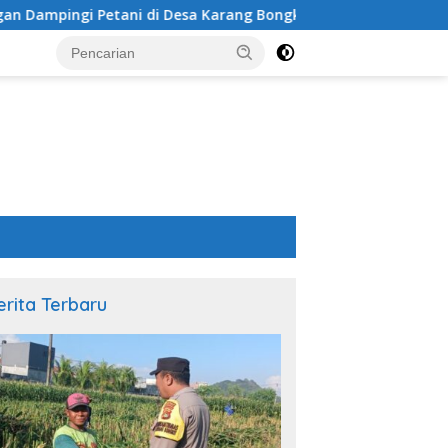
ani di Desa Karang Bongkot
Sinergi Polsek Labuapi da
erita Terbaru