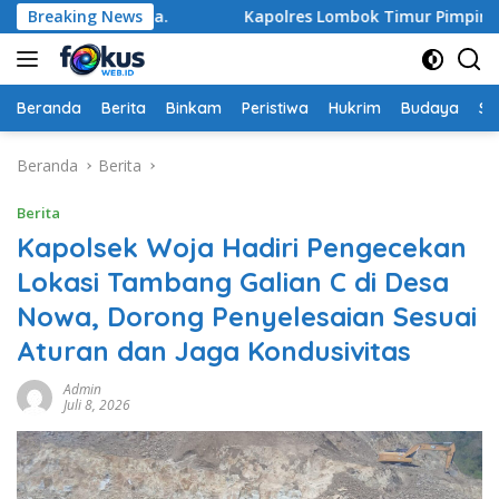
Langsung
 Janapria. ‎
Breaking News
Kapolres Lombok Timur Pimpin Apel Pagi, A
ke
konten
Beranda
Berita
Binkam
Peristiwa
Hukrim
Budaya
So
Beranda
Berita
Berita
Kapolsek Woja Hadiri Pengecekan
Lokasi Tambang Galian C di Desa
Nowa, Dorong Penyelesaian Sesuai
Aturan dan Jaga Kondusivitas
Admin
Juli 8, 2026