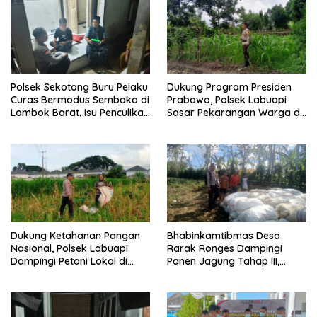
Polsek Sekotong Buru Pelaku
Dukung Program Presiden
Curas Bermodus Sembako di
Prabowo, Polsek Labuapi
Lombok Barat, Isu Penculikan
Sasar Pekarangan Warga di
Dipastikan Hoaks
Lombok Barat
Dukung Ketahanan Pangan
Bhabinkamtibmas Desa
Nasional, Polsek Labuapi
Rarak Ronges Dampingi
Dampingi Petani Lokal di
Panen Jagung Tahap III,
Desa Karang Bongkot
Pastikan Hasil Petani
Terserap Pasar