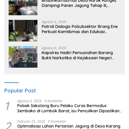
Bhabinkamtibmas Desa Rarak Ronges
Dampingi Panen Jagung Tahap III,
Pastikan Hasil Petani Terserap Pasar
Agustus 6, 2026
Patroli Dialogis Polsubsektor Brang Ene
Perkuat Kamtibmas dan Edukasi
Masyarakat di Desa Kalimantong
Agustus 6, 2026
Kapolres Hadiri Pemusnahan Barang
Bukti Narkotika di Kejaksaan Negeri
Sumbawa Barat
Popular Post
1
Agustus 6, 2026
0 Komentar
Polsek Sekotong Buru Pelaku Curas Bermodus
Sembako di Lombok Barat, Isu Penculikan Dipastikan
Hoaks
2
Februari 25, 2026
0 Komentar
Optimalisasi Lahan Pertanian Jagung di Desa Karang