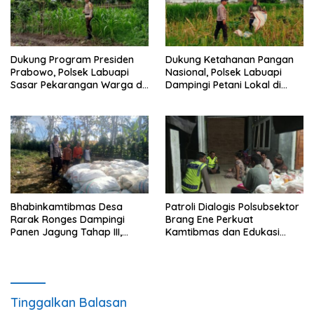
Dukung Program Presiden
Dukung Ketahanan Pangan
Prabowo, Polsek Labuapi
Nasional, Polsek Labuapi
Sasar Pekarangan Warga di
Dampingi Petani Lokal di
Lombok Barat
Desa Karang Bongkot
Bhabinkamtibmas Desa
Patroli Dialogis Polsubsektor
Rarak Ronges Dampingi
Brang Ene Perkuat
Panen Jagung Tahap III,
Kamtibmas dan Edukasi
Pastikan Hasil Petani
Masyarakat di Desa
Terserap Pasar
Kalimantong
Tinggalkan Balasan