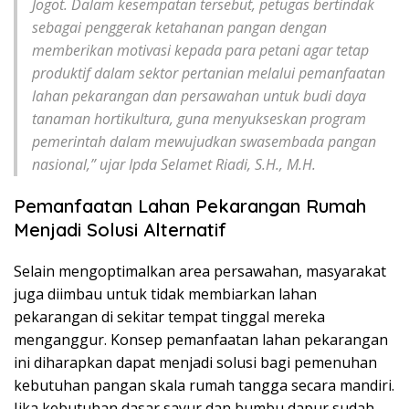
Jogot. Dalam kesempatan tersebut, petugas bertindak
sebagai penggerak ketahanan pangan dengan
memberikan motivasi kepada para petani agar tetap
produktif dalam sektor pertanian melalui pemanfaatan
lahan pekarangan dan persawahan untuk budi daya
tanaman hortikultura, guna menyukseskan program
pemerintah dalam mewujudkan swasembada pangan
nasional,” ujar Ipda Selamet Riadi, S.H., M.H.
Pemanfaatan Lahan Pekarangan Rumah
Menjadi Solusi Alternatif
Selain mengoptimalkan area persawahan, masyarakat
juga diimbau untuk tidak membiarkan lahan
pekarangan di sekitar tempat tinggal mereka
menganggur. Konsep pemanfaatan lahan pekarangan
ini diharapkan dapat menjadi solusi bagi pemenuhan
kebutuhan pangan skala rumah tangga secara mandiri.
Jika kebutuhan dasar sayur dan bumbu dapur sudah