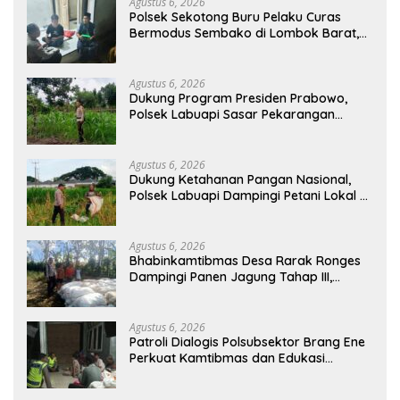
Agustus 6, 2026
Polsek Sekotong Buru Pelaku Curas
Bermodus Sembako di Lombok Barat,
Isu Penculikan Dipastikan Hoaks
Agustus 6, 2026
Dukung Program Presiden Prabowo,
Polsek Labuapi Sasar Pekarangan
Warga di Lombok Barat
Agustus 6, 2026
Dukung Ketahanan Pangan Nasional,
Polsek Labuapi Dampingi Petani Lokal di
Desa Karang Bongkot
Agustus 6, 2026
Bhabinkamtibmas Desa Rarak Ronges
Dampingi Panen Jagung Tahap III,
Pastikan Hasil Petani Terserap Pasar
Agustus 6, 2026
Patroli Dialogis Polsubsektor Brang Ene
Perkuat Kamtibmas dan Edukasi
Masyarakat di Desa Kalimantong