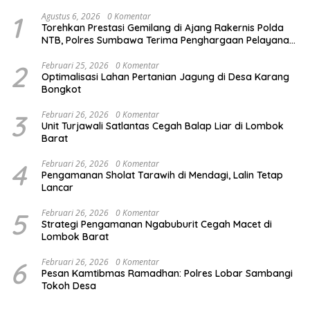
1
Agustus 6, 2026
0 Komentar
Torehkan Prestasi Gemilang di Ajang Rakernis Polda
NTB, Polres Sumbawa Terima Penghargaan Pelayanan
Prima Kapolri
2
Februari 25, 2026
0 Komentar
Optimalisasi Lahan Pertanian Jagung di Desa Karang
Bongkot
3
Februari 26, 2026
0 Komentar
Unit Turjawali Satlantas Cegah Balap Liar di Lombok
Barat
4
Februari 26, 2026
0 Komentar
Pengamanan Sholat Tarawih di Mendagi, Lalin Tetap
Lancar
5
Februari 26, 2026
0 Komentar
Strategi Pengamanan Ngabuburit Cegah Macet di
Lombok Barat
6
Februari 26, 2026
0 Komentar
Pesan Kamtibmas Ramadhan: Polres Lobar Sambangi
Tokoh Desa