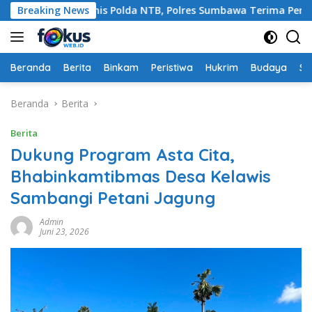
Langsung
Ajang Rakernis Polda NTB, Polres Sumbawa Terima Penghargaan 
Breaking News
ke
konten
Beranda
Berita
Binkam
Peristiwa
Hukrim
Budaya
So
Beranda
Berita
Berita
Dukung Program Asta Cita,
Bhabinkamtibmas Desa Kelawis
Sambangi Petani Jagung
Admin
Juni 23, 2026