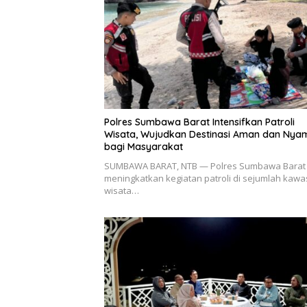
Polres Sumbawa Barat Intensifkan Patroli
Wisata, Wujudkan Destinasi Aman dan Nya
bagi Masyarakat
SUMBAWA BARAT, NTB — Polres Sumbawa Barat 
meningkatkan kegiatan patroli di sejumlah kaw
wisata…