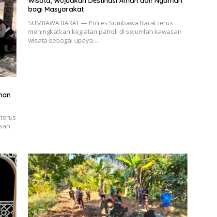
Wisata, Wujudkan Destinasi Aman dan Nyaman
bagi Masyarakat
SUMBAWA BARAT — Polres Sumbawa Barat terus
meningkatkan kegiatan patroli di sejumlah kawasan
wisata sebagai upaya…
man
terus
asan