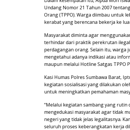
Dalam kesempatan itu, Aipda Moh Isw
Undang Nomor 21 Tahun 2007 tentang
Orang (TPPO). Warga diimbau untuk lebi
kerabat yang berencana bekerja ke luar
Masyarakat diminta agar menggunakan j
terhindar dari praktik perekrutan ileg
perdagangan orang. Selain itu, warga 
mengetahui adanya indikasi atau info
maupun melalui Hotline Satgas TPPO P
Kasi Humas Polres Sumbawa Barat, Ip
kegiatan sosialisasi yang dilakukan o
untuk meningkatkan pemahaman masya
“Melalui kegiatan sambang yang rutin 
mengedukasi masyarakat agar tidak mu
negeri yang tidak jelas legalitasnya.
seluruh proses keberangkatan kerja di