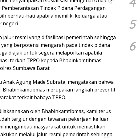
4
andi menyampaikan sosialisasi mengenai Undang-
 Pemberantasan Tindak Pidana Perdagangan
h berhati-hati apabila memiliki keluarga atau
5
 negeri.
alur resmi yang difasilitasi pemerintah sehingga
6
al yang berpotensi mengarah pada tindak pidana
juga diajak untuk segera melaporkan apabila
rmasi terkait TPPO kepada Bhabinkamtibmas
olres Sumbawa Barat.
tu Anak Agung Made Subrata, mengatakan bahwa
leh Bhabinkamtibmas merupakan langkah preventif
rakat terkait bahaya TPPO.
dilaksanakan oleh Bhabinkamtibmas, kami terus
dah tergiur dengan tawaran pekerjaan ke luar
 Kami mengimbau masyarakat untuk memastikan
lakukan melalui jalur resmi pemerintah sehingga