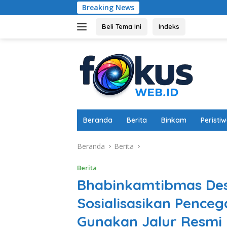
Langsung
Breaking News
Polsek Labuapi Doron
ke
konten
Beli Tema Ini
Indeks
Beranda
Berita
Binkam
Peristi
Beranda
Berita
Berita
Bhabinkamtibmas De
Sosialisasikan Pence
Gunakan Jalur Resmi 