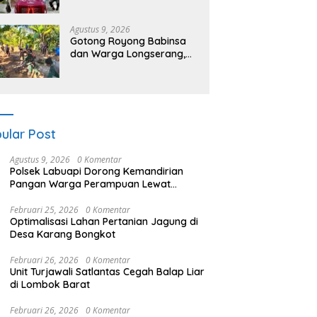
Sumbawa Barat Hadiri
“Jalan Perjuangan dan
Sharing Pengelolaan
Agustus 9, 2026
Pariwisata Bendungan Tiu
Gotong Royong Babinsa
Suntuk”
dan Warga Longserang,
Lebarkan Jalan Buka
Harapan
ular Post
Agustus 9, 2026
0 Komentar
Polsek Labuapi Dorong Kemandirian
Pangan Warga Perampuan Lewat
Pemanfaatan Pekarangan Rumah
Februari 25, 2026
0 Komentar
Optimalisasi Lahan Pertanian Jagung di
Desa Karang Bongkot
Februari 26, 2026
0 Komentar
Unit Turjawali Satlantas Cegah Balap Liar
di Lombok Barat
Februari 26, 2026
0 Komentar