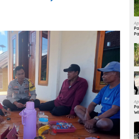
Ag
Po
P
P
Ag
Po
Wi
N