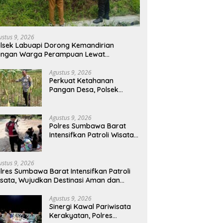
ustus 9, 2026
lsek Labuapi Dorong Kemandirian
angan Warga Perampuan Lewat
emanfaatan Pekarangan Rumah
Agustus 9, 2026
Perkuat Ketahanan
Pangan Desa, Polsek
Labuapi Turun Langsung
Dampingi Petani Merembu
Agustus 9, 2026
Polres Sumbawa Barat
Intensifkan Patroli Wisata,
Wujudkan Destinasi Aman
dan Nyaman bagi
Masyarakat
ustus 9, 2026
lres Sumbawa Barat Intensifkan Patroli
sata, Wujudkan Destinasi Aman dan
yaman bagi Masyarakat
Agustus 9, 2026
Sinergi Kawal Pariwisata
Kerakyatan, Polres