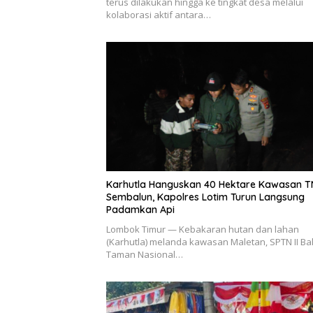
terus dilakukan hingga ke tingkat desa melalui
kolaborasi aktif antara…
Karhutla Hanguskan 40 Hektare Kawasan 
Sembalun, Kapolres Lotim Turun Langsung
Padamkan Api
Lombok Timur — Kebakaran hutan dan lahan
(Karhutla) melanda kawasan Maletan, SPTN II Bal
Taman Nasional…