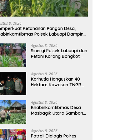
ustus 8, 2026
mperkuat Ketahanan Pangan Desa,
abinkamtibmas Polsek Labuapi Dampingi
tani Kuranji Dalang
Agustus 8, 2026
Sinergi Polsek Labuapi dan
Petani Karang Bongkot
Memperkuat Ketahanan
Pangan Nasional
Agustus 8, 2026
Karhutla Hanguskan 40
Hektare Kawasan TNGR
Sembalun, Kapolres Lotim
Turun Langsung
Padamkan Api
Agustus 8, 2026
Bhabinkamtibmas Desa
Masbagik Utara Sambangi
Petani, Dukung Ketahanan
Pangan dan Swasembada
Pangan
Agustus 8, 2026
Patroli Dialogis Polres