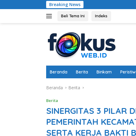
Langsung
Breaking News
Memperkuat Ketaha
ke
konten
Beli Tema Ini
Indeks
Beranda
Berita
Binkam
Peristi
Beranda
Berita
Berita
SINERGITAS 3 PILAR D
PEMERINTAH KECAMA
SERTA KERJA BAKTI 