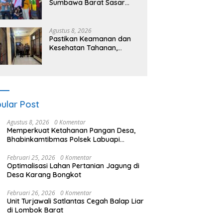
Sumbawa Barat Sasar
Permukiman dan Jalur
Ramai, Jaga Kamtibmas
Tetap Kondusif
Agustus 8, 2026
Pastikan Keamanan dan
Kesehatan Tahanan,
Polres Sumbawa Barat
Intensifkan Pengecekan
Rutan Secara Berkala
ular Post
Agustus 8, 2026
0 Komentar
Memperkuat Ketahanan Pangan Desa,
Bhabinkamtibmas Polsek Labuapi
Dampingi Petani Kuranji Dalang
Februari 25, 2026
0 Komentar
Optimalisasi Lahan Pertanian Jagung di
Desa Karang Bongkot
Februari 26, 2026
0 Komentar
Unit Turjawali Satlantas Cegah Balap Liar
di Lombok Barat