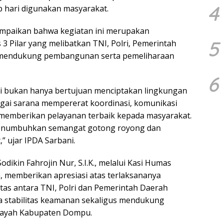
4
p hari digunakan masyarakat.
mpaikan bahwa kegiatan ini merupakan
5
3 Pilar yang melibatkan TNI, Polri, Pemerintah
m mendukung pembangunan serta pemeliharaan
6
ni bukan hanya bertujuan menciptakan lingkungan
bagai sarana mempererat koordinasi, komunikasi
am memberikan pelayanan terbaik kepada masyarakat.
 menumbuhkan semangat gotong royong dan
” ujar IPDA Sarbani.
ikin Fahrojin Nur, S.I.K., melalui Kasi Humas
 memberikan apresiasi atas terlaksananya
itas antara TNI, Polri dan Pemerintah Daerah
 stabilitas keamanan sekaligus mendukung
layah Kabupaten Dompu.