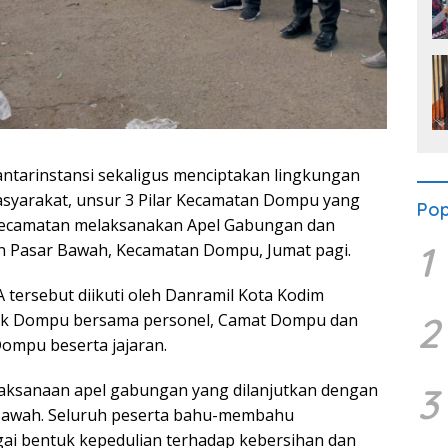
ntarinstansi sekaligus menciptakan lingkungan
asyarakat, unsur 3 Pilar Kecamatan Dompu yang
Pop
h Kecamatan melaksanakan Apel Gabungan dan
1
san Pasar Bawah, Kecamatan Dompu, Jumat pagi.
 tersebut diikuti oleh Danramil Kota Kodim
2
ek Dompu bersama personel, Camat Dompu dan
Dompu beserta jajaran.
3
laksanaan apel gabungan yang dilanjutkan dengan
 Bawah. Seluruh peserta bahu-membahu
ai bentuk kepedulian terhadap kebersihan dan