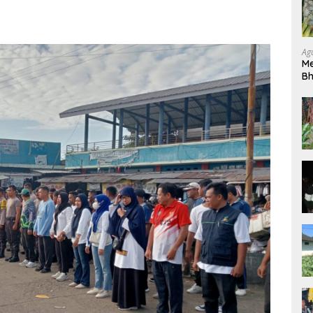
Ag
Me
Bh
Pe