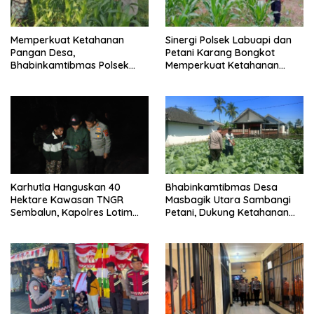
Memperkuat Ketahanan
Sinergi Polsek Labuapi dan
Pangan Desa,
Petani Karang Bongkot
Bhabinkamtibmas Polsek
Memperkuat Ketahanan
Labuapi Dampingi Petani
Pangan Nasional
Kuranji Dalang
Karhutla Hanguskan 40
Bhabinkamtibmas Desa
Hektare Kawasan TNGR
Masbagik Utara Sambangi
Sembalun, Kapolres Lotim
Petani, Dukung Ketahanan
Turun Langsung Padamkan
Pangan dan Swasembada
Api
Pangan