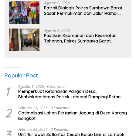
Agustus 8, 2026
Patroli Dialogis Polres Sumbawa Barat
Sasar Permukiman dan Jalur Ramai,
Jaga Kamtibmas Tetap Kondusif
Agustus 8, 2026
Pastikan Keamanan dan Kesehatan
Tahanan, Polres Sumbawa Barat
Intensifkan Pengecekan Rutan Secara
Berkala
Popular Post
1
Agustus 8, 2026
0 Komentar
Memperkuat Ketahanan Pangan Desa,
Bhabinkamtibmas Polsek Labuapi Dampingi Petani
Kuranji Dalang
2
Februari 25, 2026
0 Komentar
Optimalisasi Lahan Pertanian Jagung di Desa Karang
Bongkot
3
Februari 26, 2026
0 Komentar
Unit Turjawali Satlantas Cegah Balap Liar di Lombok