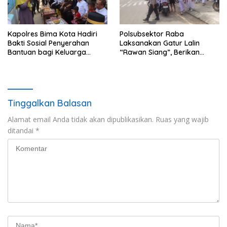
Kapolres Bima Kota Hadiri
Polsubsektor Raba
Bakti Sosial Penyerahan
Laksanakan Gatur Lalin
Bantuan bagi Keluarga
“Rawan Siang”, Berikan
Korban Tenggelamnya
Pelayanan Maksimal kepada
Perahu di Teluk Bima
Pelajar
Tinggalkan Balasan
Alamat email Anda tidak akan dipublikasikan.
Ruas yang wajib
ditandai
*