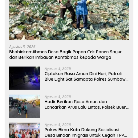
Agustus 5, 2026
Bhabinkamtibmas Desa Bagik Papan Cek Panen Sayur
dan Berikan Imbauan Kamtibmas kepada Warga
Agustus 5, 2026
Ciptakan Rasa Aman Dini Hari, Patroli
Blue Light Sat Samapta Polres Sumbawa
Pantau Simpang Sering Antisipasi 3C
Agustus 5, 2026
Hadir Berikan Rasa Aman dan
Lancarkan Arus Lalu Lintas, Polsek Buer
Gelar Strong Point di Depan SDN
Perenang
Agustus 5, 2026
Polres Bima Kota Dukung Sosialisasi
Desa Binaan Imigrasi untuk Cegah TPPO