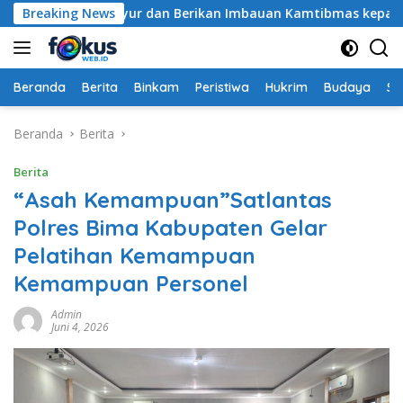
Langsung
k Panen Sayur dan Berikan Imbauan Kamtibmas kepada Warga
Breaking News
ke
konten
Beranda
Berita
Binkam
Peristiwa
Hukrim
Budaya
So
Beranda
Berita
Berita
“Asah Kemampuan”Satlantas
Polres Bima Kabupaten Gelar
Pelatihan Kemampuan
Kemampuan Personel
Admin
Juni 4, 2026