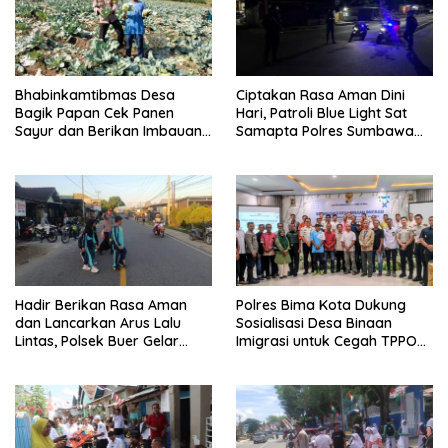
Bhabinkamtibmas Desa
Ciptakan Rasa Aman Dini
Bagik Papan Cek Panen
Hari, Patroli Blue Light Sat
Sayur dan Berikan Imbauan
Samapta Polres Sumbawa
Kamtibmas kepada Warga
Pantau Simpang Sering
Antisipasi 3C
Hadir Berikan Rasa Aman
Polres Bima Kota Dukung
dan Lancarkan Arus Lalu
Sosialisasi Desa Binaan
Lintas, Polsek Buer Gelar
Imigrasi untuk Cegah TPPO
Strong Point di Depan SDN
dan TPPM
Perenang