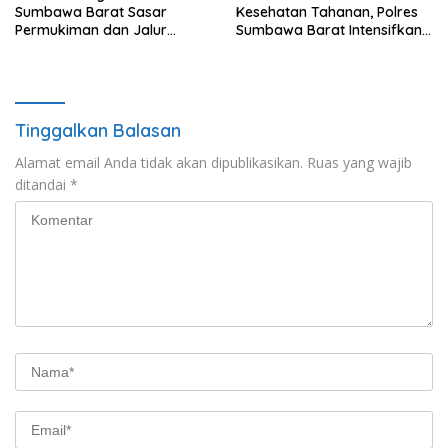
Sumbawa Barat Sasar
Kesehatan Tahanan, Polres
Permukiman dan Jalur
Sumbawa Barat Intensifkan
Ramai, Jaga Kamtibmas
Pengecekan Rutan Secara
Tetap Kondusif
Berkala
Tinggalkan Balasan
Alamat email Anda tidak akan dipublikasikan.
Ruas yang wajib
ditandai
*