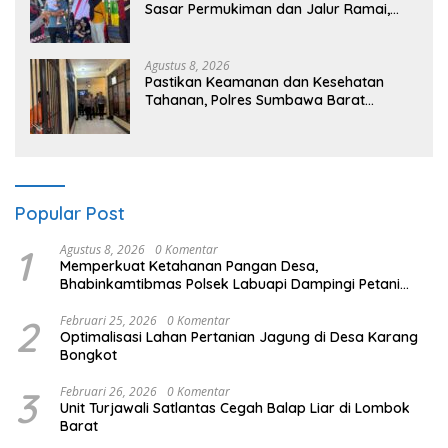
Sasar Permukiman dan Jalur Ramai,
Jaga Kamtibmas Tetap Kondusif
Agustus 8, 2026
Pastikan Keamanan dan Kesehatan
Tahanan, Polres Sumbawa Barat
Intensifkan Pengecekan Rutan Secara
Berkala
Popular Post
1
Agustus 8, 2026
0 Komentar
Memperkuat Ketahanan Pangan Desa,
Bhabinkamtibmas Polsek Labuapi Dampingi Petani
Kuranji Dalang
2
Februari 25, 2026
0 Komentar
Optimalisasi Lahan Pertanian Jagung di Desa Karang
Bongkot
3
Februari 26, 2026
0 Komentar
Unit Turjawali Satlantas Cegah Balap Liar di Lombok
Barat