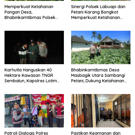
Memperkuat Ketahanan
Sinergi Polsek Labuapi dan
Pangan Desa,
Petani Karang Bongkot
Bhabinkamtibmas Polsek
Memperkuat Ketahanan
Labuapi Dampingi Petani
Pangan Nasional
Kuranji Dalang
Karhutla Hanguskan 40
Bhabinkamtibmas Desa
Hektare Kawasan TNGR
Masbagik Utara Sambangi
Sembalun, Kapolres Lotim
Petani, Dukung Ketahanan
Turun Langsung Padamkan
Pangan dan Swasembada
Api
Pangan
Patroli Dialogis Polres
Pastikan Keamanan dan