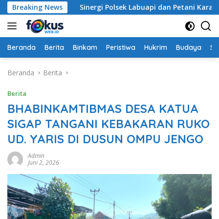
Langsung
lang
Breaking News
Sinergi Polsek Labuapi dan Petani Karang Bongk
ke
konten
Beranda
Berita
Binkam
Peristiwa
Hukrim
Budaya
So
Beranda
Berita
Berita
BHABINKAMTIBMAS DESA KATUA
SIGAP TANGANI KEBAKARAN RUKO
UD. YARIS DI DUSUN OMPU JENGO
Admin
Juni 2, 2026