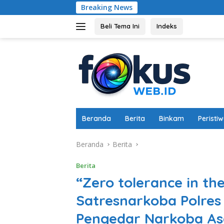
Langsung
Breaking News
Bhabinkamtibmas D
ke
konten
Beli Tema Ini
Indeks
Beranda
Berita
Binkam
Peristi
Beranda
Berita
Berita
“Zero tolerance in th
Satresnarkoba Polres
Pengedar Narkoba As