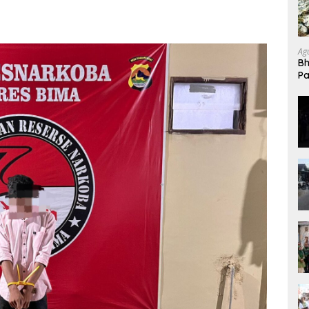
Ag
Bh
Pa
K