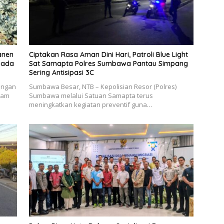
anen
Ciptakan Rasa Aman Dini Hari, Patroli Blue Light
pada
Sat Samapta Polres Sumbawa Pantau Simpang
Sering Antisipasi 3C
ungan
Sumbawa Besar, NTB – Kepolisian Resor (Polres)
ram
Sumbawa melalui Satuan Samapta terus
meningkatkan kegiatan preventif guna…