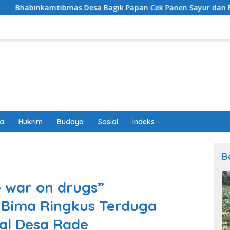
esa Bagik Papan Cek Panen Sayur dan Berikan Imbauan Kamt
wa
Hukrim
Budaya
Sosial
Indeks
B
e war on drugs”
 Bima Ringkus Terduga
al Desa Rade