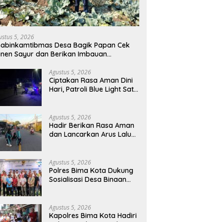
ustus 5, 2026
abinkamtibmas Desa Bagik Papan Cek
nen Sayur dan Berikan Imbauan
amtibmas kepada Warga
Agustus 5, 2026
Ciptakan Rasa Aman Dini
Hari, Patroli Blue Light Sat
Samapta Polres Sumbawa
Pantau Simpang Sering
Antisipasi 3C
Agustus 5, 2026
Hadir Berikan Rasa Aman
dan Lancarkan Arus Lalu
Lintas, Polsek Buer Gelar
Strong Point di Depan SDN
Perenang
Agustus 5, 2026
Polres Bima Kota Dukung
Sosialisasi Desa Binaan
Imigrasi untuk Cegah TPPO
dan TPPM
Agustus 5, 2026
Kapolres Bima Kota Hadiri