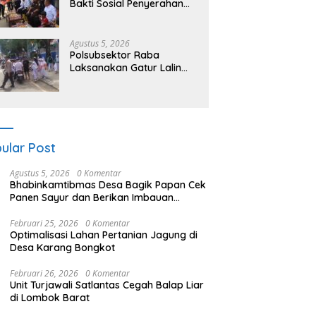
Bakti Sosial Penyerahan
Bantuan bagi Keluarga
Korban Tenggelamnya
Perahu di Teluk Bima
Agustus 5, 2026
Polsubsektor Raba
Laksanakan Gatur Lalin
“Rawan Siang”, Berikan
Pelayanan Maksimal
kepada Pelajar
ular Post
Agustus 5, 2026
0 Komentar
Bhabinkamtibmas Desa Bagik Papan Cek
Panen Sayur dan Berikan Imbauan
Kamtibmas kepada Warga
Februari 25, 2026
0 Komentar
Optimalisasi Lahan Pertanian Jagung di
Desa Karang Bongkot
Februari 26, 2026
0 Komentar
Unit Turjawali Satlantas Cegah Balap Liar
di Lombok Barat