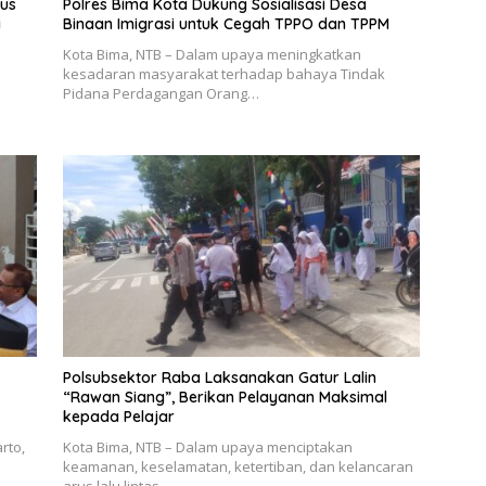
rus
Polres Bima Kota Dukung Sosialisasi Desa
i
Binaan Imigrasi untuk Cegah TPPO dan TPPM
Kota Bima, NTB – Dalam upaya meningkatkan
kesadaran masyarakat terhadap bahaya Tindak
Pidana Perdagangan Orang…
Polsubsektor Raba Laksanakan Gatur Lalin
“Rawan Siang”, Berikan Pelayanan Maksimal
kepada Pelajar
rto,
Kota Bima, NTB – Dalam upaya menciptakan
keamanan, keselamatan, ketertiban, dan kelancaran
arus lalu lintas…