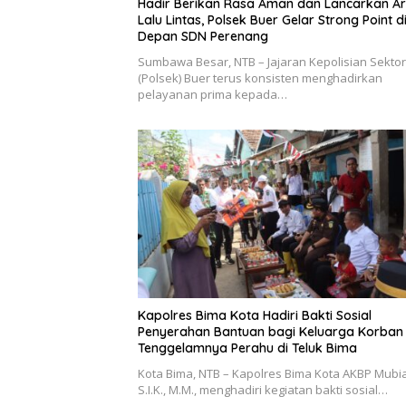
Hadir Berikan Rasa Aman dan Lancarkan A
Lalu Lintas, Polsek Buer Gelar Strong Point d
Depan SDN Perenang
Sumbawa Besar, NTB – Jajaran Kepolisian Sektor
(Polsek) Buer terus konsisten menghadirkan
pelayanan prima kepada…
Kapolres Bima Kota Hadiri Bakti Sosial
Penyerahan Bantuan bagi Keluarga Korban
Tenggelamnya Perahu di Teluk Bima
Kota Bima, NTB – Kapolres Bima Kota AKBP Mubia
S.I.K., M.M., menghadiri kegiatan bakti sosial…