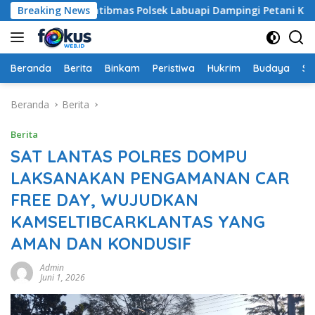
Langsung
habinkamtibmas Polsek Labuapi Dampingi Petani Kuranji Dala
Breaking News
ke
konten
Beranda
Berita
Binkam
Peristiwa
Hukrim
Budaya
So
Beranda
Berita
Berita
SAT LANTAS POLRES DOMPU
LAKSANAKAN PENGAMANAN CAR
FREE DAY, WUJUDKAN
KAMSELTIBCARKLANTAS YANG
AMAN DAN KONDUSIF
Admin
Juni 1, 2026