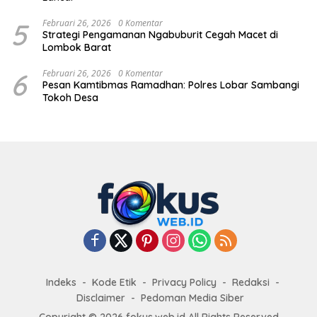
5
Februari 26, 2026
0 Komentar
Strategi Pengamanan Ngabuburit Cegah Macet di
Lombok Barat
6
Februari 26, 2026
0 Komentar
Pesan Kamtibmas Ramadhan: Polres Lobar Sambangi
Tokoh Desa
Indeks
Kode Etik
Privacy Policy
Redaksi
Disclaimer
Pedoman Media Siber
Copyright © 2026 fokus.web.id All Rights Reserved