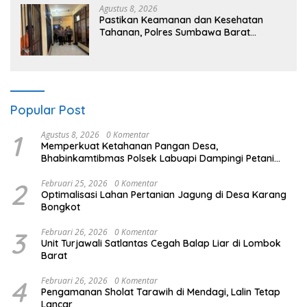
Agustus 8, 2026
Pastikan Keamanan dan Kesehatan
Tahanan, Polres Sumbawa Barat
Intensifkan Pengecekan Rutan Secara
Berkala
Popular Post
1
Agustus 8, 2026
0 Komentar
Memperkuat Ketahanan Pangan Desa,
Bhabinkamtibmas Polsek Labuapi Dampingi Petani
Kuranji Dalang
2
Februari 25, 2026
0 Komentar
Optimalisasi Lahan Pertanian Jagung di Desa Karang
Bongkot
3
Februari 26, 2026
0 Komentar
Unit Turjawali Satlantas Cegah Balap Liar di Lombok
Barat
4
Februari 26, 2026
0 Komentar
Pengamanan Sholat Tarawih di Mendagi, Lalin Tetap
Lancar