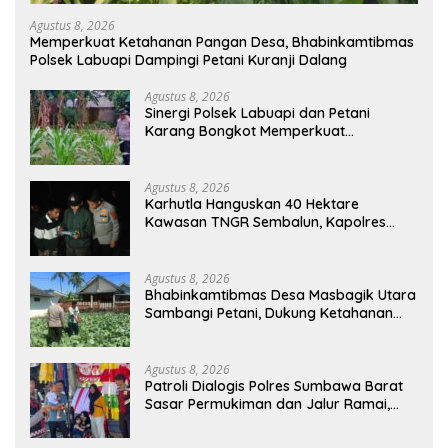
Agustus 8, 2026
Memperkuat Ketahanan Pangan Desa, Bhabinkamtibmas
Polsek Labuapi Dampingi Petani Kuranji Dalang
Agustus 8, 2026
Sinergi Polsek Labuapi dan Petani
Karang Bongkot Memperkuat
Ketahanan Pangan Nasional
Agustus 8, 2026
Karhutla Hanguskan 40 Hektare
Kawasan TNGR Sembalun, Kapolres
Lotim Turun Langsung Padamkan Api
Agustus 8, 2026
Bhabinkamtibmas Desa Masbagik Utara
Sambangi Petani, Dukung Ketahanan
Pangan dan Swasembada Pangan
Agustus 8, 2026
Patroli Dialogis Polres Sumbawa Barat
Sasar Permukiman dan Jalur Ramai,
Jaga Kamtibmas Tetap Kondusif