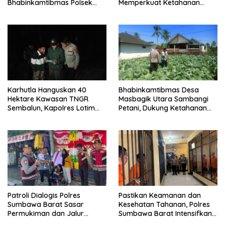
Bhabinkamtibmas Polsek
Memperkuat Ketahanan
Labuapi Dampingi Petani
Pangan Nasional
Kuranji Dalang
Karhutla Hanguskan 40
Bhabinkamtibmas Desa
Hektare Kawasan TNGR
Masbagik Utara Sambangi
Sembalun, Kapolres Lotim
Petani, Dukung Ketahanan
Turun Langsung Padamkan
Pangan dan Swasembada
Api
Pangan
Patroli Dialogis Polres
Pastikan Keamanan dan
Sumbawa Barat Sasar
Kesehatan Tahanan, Polres
Permukiman dan Jalur
Sumbawa Barat Intensifkan
Ramai, Jaga Kamtibmas
Pengecekan Rutan Secara