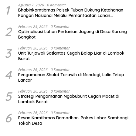
1
Agustus 7, 2026
0 Komentar
Bhabinkamtibmas Polsek Tuban Dukung Ketahanan
Pangan Nasional Melalui Pemanfaatan Lahan
Pekarangan
2
Februari 25, 2026
0 Komentar
Optimalisasi Lahan Pertanian Jagung di Desa Karang
Bongkot
3
Februari 26, 2026
0 Komentar
Unit Turjawali Satlantas Cegah Balap Liar di Lombok
Barat
4
Februari 26, 2026
0 Komentar
Pengamanan Sholat Tarawih di Mendagi, Lalin Tetap
Lancar
5
Februari 26, 2026
0 Komentar
Strategi Pengamanan Ngabuburit Cegah Macet di
Lombok Barat
6
Februari 26, 2026
0 Komentar
Pesan Kamtibmas Ramadhan: Polres Lobar Sambangi
Tokoh Desa