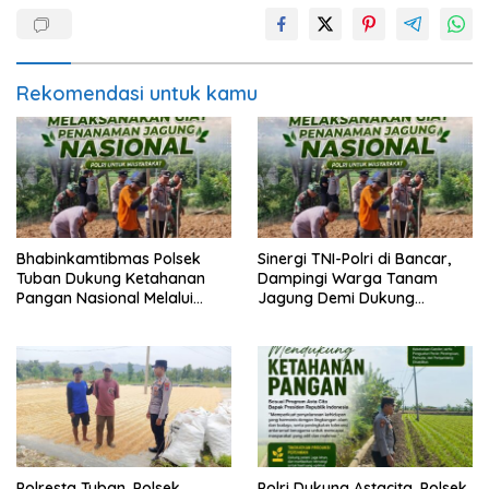
Rekomendasi untuk kamu
Bhabinkamtibmas Polsek
Sinergi TNI-Polri di Bancar,
Tuban Dukung Ketahanan
Dampingi Warga Tanam
Pangan Nasional Melalui
Jagung Demi Dukung
Pemanfaatan Lahan
Ketahanan Pangan
Pekarangan
Polresta Tuban, Polsek
Polri Dukung Astacita, Polsek