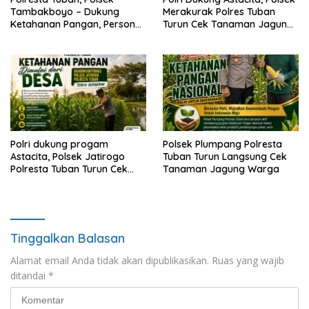
Tambakboyo – Dukung
Merakurak Polres Tuban
Ketahanan Pangan, Personel
Turun Cek Tanaman Jagung
Polsek Tambakboyo Patroli
Warga di Desa Tuwiri Wetan
Dialogis ke Lahan Jemur
Jagung Milik Warga
Polri dukung progam
Polsek Plumpang Polresta
Astacita, Polsek Jatirogo
Tuban Turun Langsung Cek
Polresta Tuban Turun Cek
Tanaman Jagung Warga
Tanaman jagung Warga di
Desa Ketodan
Tinggalkan Balasan
Alamat email Anda tidak akan dipublikasikan.
Ruas yang wajib
ditandai
*