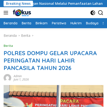
Langsung
an Pangan Nasional Melalui Pemanfaatan Lahan Pekarangan
Breaking News
ke
konten
Beranda
Berita
Binkam
Peristiwa
Hukrim
Budaya
So
Beranda
Berita
Berita
POLRES DOMPU GELAR UPACARA
PERINGATAN HARI LAHIR
PANCASILA TAHUN 2026
Admin
Juni 1, 2026