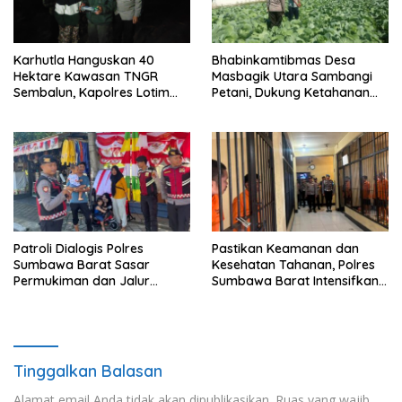
Karhutla Hanguskan 40
Bhabinkamtibmas Desa
Hektare Kawasan TNGR
Masbagik Utara Sambangi
Sembalun, Kapolres Lotim
Petani, Dukung Ketahanan
Turun Langsung Padamkan
Pangan dan Swasembada
Api
Pangan
Patroli Dialogis Polres
Pastikan Keamanan dan
Sumbawa Barat Sasar
Kesehatan Tahanan, Polres
Permukiman dan Jalur
Sumbawa Barat Intensifkan
Ramai, Jaga Kamtibmas
Pengecekan Rutan Secara
Tetap Kondusif
Berkala
Tinggalkan Balasan
Alamat email Anda tidak akan dipublikasikan.
Ruas yang wajib