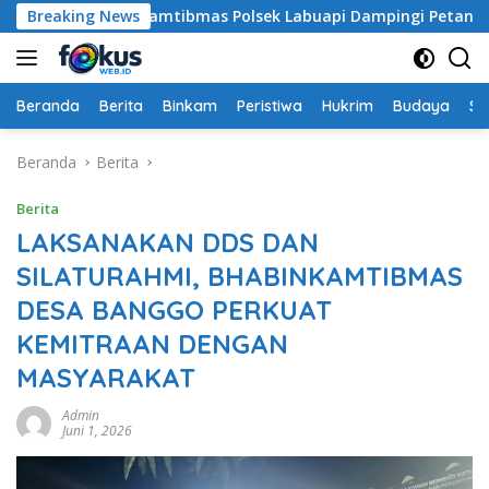
Langsung
Bhabinkamtibmas Polsek Labuapi Dampingi Petani Kuranji Da
Breaking News
ke
konten
Beranda
Berita
Binkam
Peristiwa
Hukrim
Budaya
So
Beranda
Berita
Berita
LAKSANAKAN DDS DAN
SILATURAHMI, BHABINKAMTIBMAS
DESA BANGGO PERKUAT
KEMITRAAN DENGAN
MASYARAKAT
Admin
Juni 1, 2026