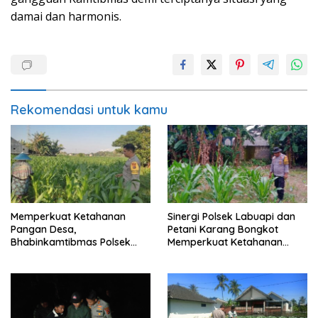
damai dan harmonis.
Rekomendasi untuk kamu
Memperkuat Ketahanan
Sinergi Polsek Labuapi dan
Pangan Desa,
Petani Karang Bongkot
Bhabinkamtibmas Polsek
Memperkuat Ketahanan
Labuapi Dampingi Petani
Pangan Nasional
Kuranji Dalang