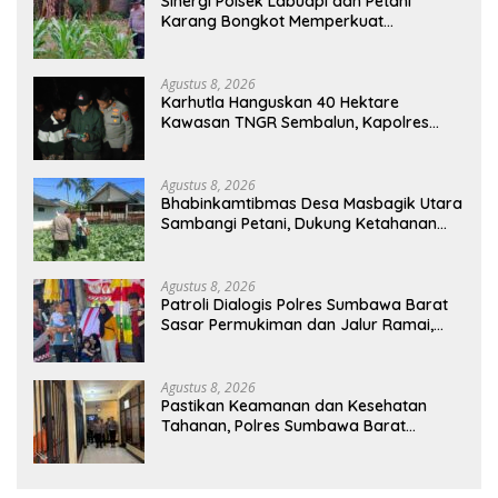
Sinergi Polsek Labuapi dan Petani
Karang Bongkot Memperkuat
Ketahanan Pangan Nasional
Agustus 8, 2026
Karhutla Hanguskan 40 Hektare
Kawasan TNGR Sembalun, Kapolres
Lotim Turun Langsung Padamkan Api
Agustus 8, 2026
Bhabinkamtibmas Desa Masbagik Utara
Sambangi Petani, Dukung Ketahanan
Pangan dan Swasembada Pangan
Agustus 8, 2026
Patroli Dialogis Polres Sumbawa Barat
Sasar Permukiman dan Jalur Ramai,
Jaga Kamtibmas Tetap Kondusif
Agustus 8, 2026
Pastikan Keamanan dan Kesehatan
Tahanan, Polres Sumbawa Barat
Intensifkan Pengecekan Rutan Secara
Berkala