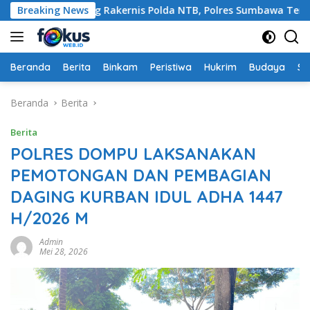
Langsung
ilang di Ajang Rakernis Polda NTB, Polres Sumbawa Terima Pen
Breaking News
ke
konten
Beranda
Berita
Binkam
Peristiwa
Hukrim
Budaya
So
Beranda
Berita
Berita
POLRES DOMPU LAKSANAKAN
PEMOTONGAN DAN PEMBAGIAN
DAGING KURBAN IDUL ADHA 1447
H/2026 M
Admin
Mei 28, 2026