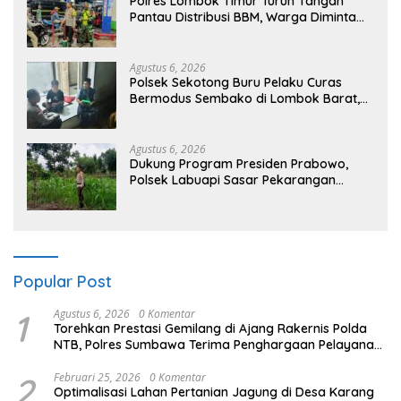
Polres Lombok Timur Turun Tangan
Pantau Distribusi BBM, Warga Diminta
Tak Panic Buying
Agustus 6, 2026
Polsek Sekotong Buru Pelaku Curas
Bermodus Sembako di Lombok Barat,
Isu Penculikan Dipastikan Hoaks
Agustus 6, 2026
Dukung Program Presiden Prabowo,
Polsek Labuapi Sasar Pekarangan
Warga di Lombok Barat
Popular Post
1
Agustus 6, 2026
0 Komentar
Torehkan Prestasi Gemilang di Ajang Rakernis Polda
NTB, Polres Sumbawa Terima Penghargaan Pelayanan
Prima Kapolri
2
Februari 25, 2026
0 Komentar
Optimalisasi Lahan Pertanian Jagung di Desa Karang