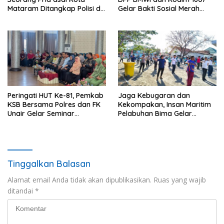
Mataram Ditangkap Polisi di
Gelar Bakti Sosial Merah
Sumbawa Barat
Putih di Ponpes Arrahman
Hidayatullah
Peringati HUT Ke-81, Pemkab
Jaga Kebugaran dan
KSB Bersama Polres dan FK
Kekompakan, Insan Maritim
Unair Gelar Seminar
Pelabuhan Bima Gelar
Kesehatan “1000 Hari
Senam Bersama
Pertama Kehidupan”
Tinggalkan Balasan
Alamat email Anda tidak akan dipublikasikan.
Ruas yang wajib
ditandai
*