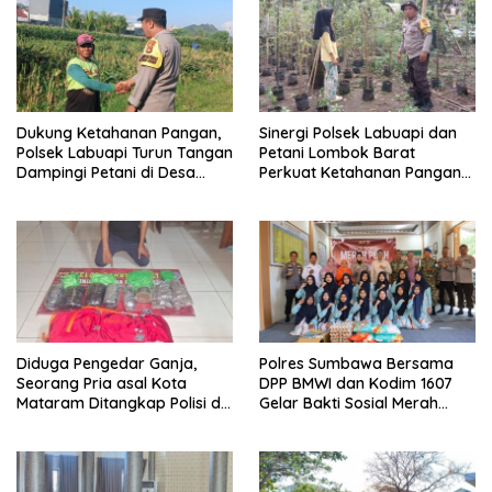
Dukung Ketahanan Pangan,
Sinergi Polsek Labuapi dan
Polsek Labuapi Turun Tangan
Petani Lombok Barat
Dampingi Petani di Desa
Perkuat Ketahanan Pangan
Karang Bongkot
Nasional
Diduga Pengedar Ganja,
Polres Sumbawa Bersama
Seorang Pria asal Kota
DPP BMWI dan Kodim 1607
Mataram Ditangkap Polisi di
Gelar Bakti Sosial Merah
Sumbawa Barat
Putih di Ponpes Arrahman
Hidayatullah