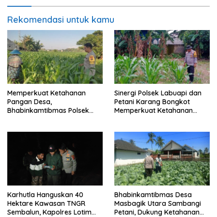
Rekomendasi untuk kamu
Memperkuat Ketahanan
Sinergi Polsek Labuapi dan
Pangan Desa,
Petani Karang Bongkot
Bhabinkamtibmas Polsek
Memperkuat Ketahanan
Labuapi Dampingi Petani
Pangan Nasional
Kuranji Dalang
Karhutla Hanguskan 40
Bhabinkamtibmas Desa
Hektare Kawasan TNGR
Masbagik Utara Sambangi
Sembalun, Kapolres Lotim
Petani, Dukung Ketahanan