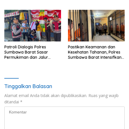
Turun Langsung Padamkan
Pangan dan Swasembada
Api
Pangan
Patroli Dialogis Polres
Pastikan Keamanan dan
Sumbawa Barat Sasar
Kesehatan Tahanan, Polres
Permukiman dan Jalur
Sumbawa Barat Intensifkan
Ramai, Jaga Kamtibmas
Pengecekan Rutan Secara
Tetap Kondusif
Berkala
Tinggalkan Balasan
Alamat email Anda tidak akan dipublikasikan.
Ruas yang wajib
ditandai
*