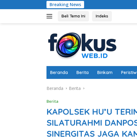
Langsung
Breaking News
Bhabinkamtibmas D
ke
konten
Beli Tema Ini
Indeks
Beranda
Berita
Binkam
Peristi
Beranda
Berita
Berita
KAPOLSEK HU’U TER
SILATURAHMI DANPOS
SINERGITAS JAGA K