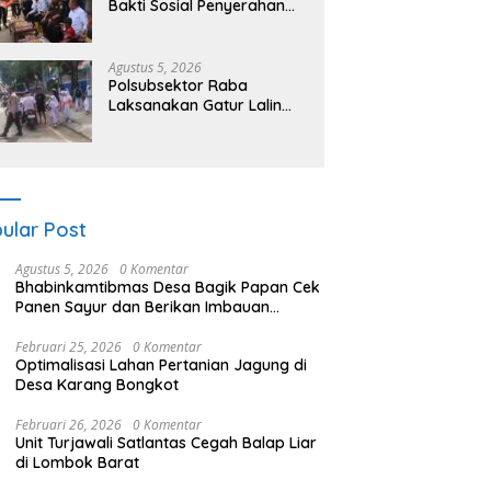
Bakti Sosial Penyerahan
Bantuan bagi Keluarga
Korban Tenggelamnya
Perahu di Teluk Bima
Agustus 5, 2026
Polsubsektor Raba
Laksanakan Gatur Lalin
“Rawan Siang”, Berikan
Pelayanan Maksimal
kepada Pelajar
ular Post
Agustus 5, 2026
0 Komentar
Bhabinkamtibmas Desa Bagik Papan Cek
Panen Sayur dan Berikan Imbauan
Kamtibmas kepada Warga
Februari 25, 2026
0 Komentar
Optimalisasi Lahan Pertanian Jagung di
Desa Karang Bongkot
Februari 26, 2026
0 Komentar
Unit Turjawali Satlantas Cegah Balap Liar
di Lombok Barat