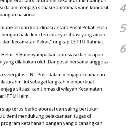
empererat tali silaturahmi sekaligus membangun
4
usi dalam menjaga situasi kamtibmas yang kondusif
pangan nasional.
5
unikasi dan koordinasi antara Posal Pekat–Hu’u
n dengan baik demi terciptanya situasi yang aman
’u dan Kecamatan Pekat,” ungkap LETTU Rahmat.
6
e Helmi, S.H menyampaikan apresiasi dan ucapan
mi yang dilakukan oleh Danposal bersama anggota.
a sinergitas TNI–Polri dalam menjaga keamanan
silaturahmi ini sebagai langkah memperkuat
enjaga situasi kamtibmas di wilayah Kecamatan
ar IPTU Helmi.
siap terus berkolaborasi dan saling bertukar
u’u demi mendukung pelaksanaan tugas di
 program ketahanan pangan yang dicanangkan