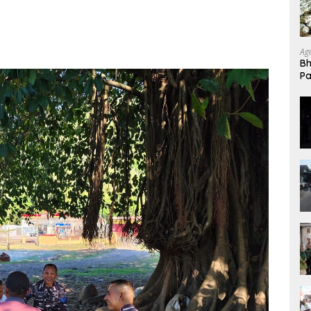
Ag
Bh
Pa
K