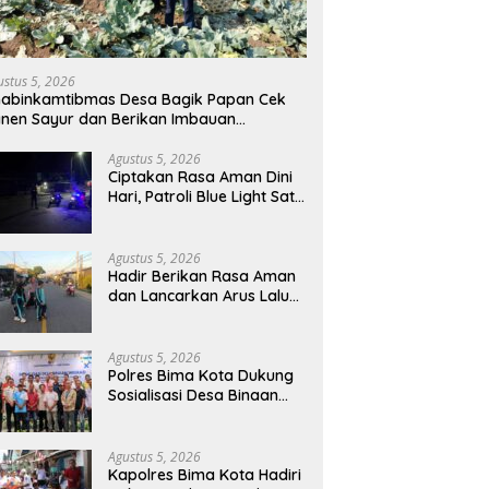
ustus 5, 2026
abinkamtibmas Desa Bagik Papan Cek
nen Sayur dan Berikan Imbauan
amtibmas kepada Warga
Agustus 5, 2026
Ciptakan Rasa Aman Dini
Hari, Patroli Blue Light Sat
Samapta Polres Sumbawa
Pantau Simpang Sering
Antisipasi 3C
Agustus 5, 2026
Hadir Berikan Rasa Aman
dan Lancarkan Arus Lalu
Lintas, Polsek Buer Gelar
Strong Point di Depan SDN
Perenang
Agustus 5, 2026
Polres Bima Kota Dukung
Sosialisasi Desa Binaan
Imigrasi untuk Cegah TPPO
dan TPPM
Agustus 5, 2026
Kapolres Bima Kota Hadiri