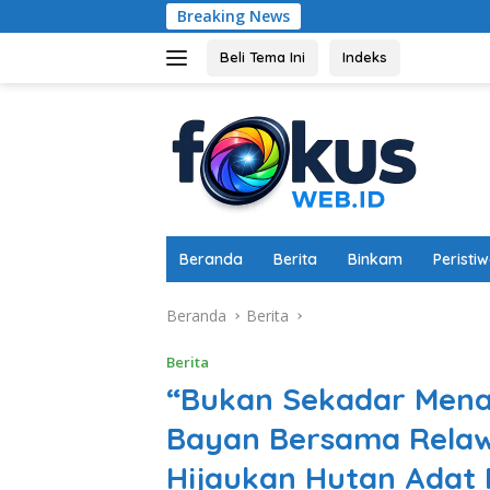
Langsung
Breaking News
Dukung Ketahana
ke
konten
Beli Tema Ini
Indeks
Beranda
Berita
Binkam
Peristi
Beranda
Berita
Berita
“Bukan Sekadar Men
Bayan Bersama Relaw
Hijaukan Hutan Adat