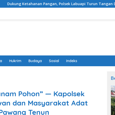
n Pangan, Polsek Labuapi Turun Tangan Dampingi Petani di 
wa
Hukrim
Budaya
Sosial
Indeks
B
anam Pohon” — Kapolsek
an dan Masyarakat Adat
 Pawang Tenun