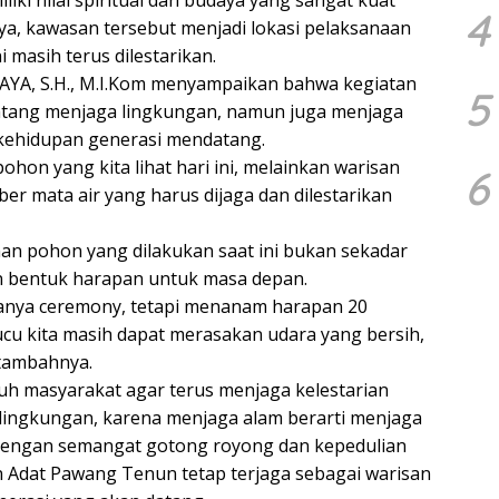
ki nilai spiritual dan budaya yang sangat kuat
4
nya, kawasan tersebut menjadi lokasi pelaksanaan
 masih terus dilestarikan.
YA, S.H., M.I.Kom menyampaikan bahwa kegiatan
5
tang menjaga lingkungan, namun juga menjaga
kehidupan generasi mendatang.
hon yang kita lihat hari ini, melainkan warisan
6
ber mata air yang harus dijaga dan dilestarikan
 pohon yang dilakukan saat ini bukan sekadar
n bentuk harapan untuk masa depan.
hanya ceremony, tetapi menanam harapan 20
cu kita masih dapat merasakan udara yang bersih,
” tambahnya.
h masyarakat agar terus menjaga kelestarian
lingkungan, karena menjaga alam berarti menjaga
Dengan semangat gotong royong dan kepedulian
n Adat Pawang Tenun tetap terjaga sebagai warisan