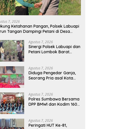
ustus 7, 2026
kung Ketahanan Pangan, Polsek Labuapi
run Tangan Dampingi Petani di Desa
arang Bongkot
Agustus 7, 2026
Sinergi Polsek Labuapi dan
Petani Lombok Barat
Perkuat Ketahanan
Pangan Nasional
Agustus 7, 2026
Diduga Pengedar Ganja,
Seorang Pria asal Kota
Mataram Ditangkap Polisi
di Sumbawa Barat
Agustus 7, 2026
Polres Sumbawa Bersama
DPP BMWI dan Kodim 1607
Gelar Bakti Sosial Merah
Putih di Ponpes Arrahman
Hidayatullah
Agustus 7, 2026
Peringati HUT Ke-81,