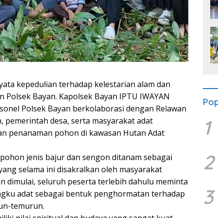
ata kepedulian terhadap kelestarian alam dan
ran Polsek Bayan. Kapolsek Bayan IPTU IWAYAN
Pop
rsonel Polsek Bayan berkolaborasi dengan Relawan
1
, pemerintah desa, serta masyarakat adat
an penanaman pohon di kawasan Hutan Adat
2
t pohon jenis bajur dan sengon ditanam sebagai
yang selama ini disakralkan oleh masyarakat
 dimulai, seluruh peserta terlebih dahulu meminta
3
ngku adat sebagai bentuk penghormatan terhadap
urun-temurun.