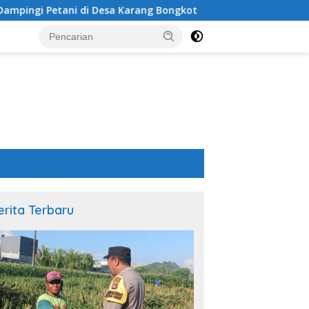
Desa Karang Bongkot
Sinergi Polsek Labuapi dan Petan
erita Terbaru