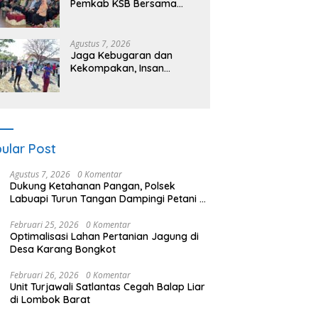
Pemkab KSB Bersama
Polres dan FK Unair Gelar
Seminar Kesehatan “1000
Hari Pertama Kehidupan”
Agustus 7, 2026
Jaga Kebugaran dan
Kekompakan, Insan
Maritim Pelabuhan Bima
Gelar Senam Bersama
ular Post
Agustus 7, 2026
0 Komentar
Dukung Ketahanan Pangan, Polsek
Labuapi Turun Tangan Dampingi Petani di
Desa Karang Bongkot
Februari 25, 2026
0 Komentar
Optimalisasi Lahan Pertanian Jagung di
Desa Karang Bongkot
Februari 26, 2026
0 Komentar
Unit Turjawali Satlantas Cegah Balap Liar
di Lombok Barat