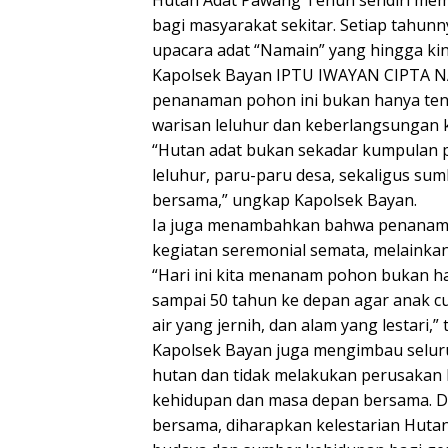
Hutan Adat Pawang Tenun sendiri memili
bagi masyarakat sekitar. Setiap tahun
upacara adat “Namain” yang hingga kini
Kapolsek Bayan IPTU IWAYAN CIPTA NA
penanaman pohon ini bukan hanya ten
warisan leluhur dan keberlangsungan 
“Hutan adat bukan sekadar kumpulan po
leluhur, paru-paru desa, sekaligus sum
bersama,” ungkap Kapolsek Bayan.
Ia juga menambahkan bahwa penanaman
kegiatan seremonial semata, melainka
“Hari ini kita menanam pohon bukan 
sampai 50 tahun ke depan agar anak cu
air yang jernih, dan alam yang lestari,
Kapolsek Bayan juga mengimbau seluru
hutan dan tidak melakukan perusakan 
kehidupan dan masa depan bersama. 
bersama, diharapkan kelestarian Huta