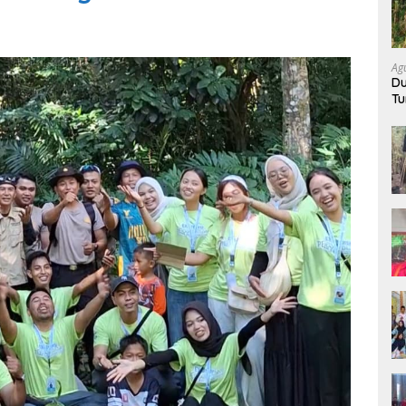
Ag
Du
Tu
K