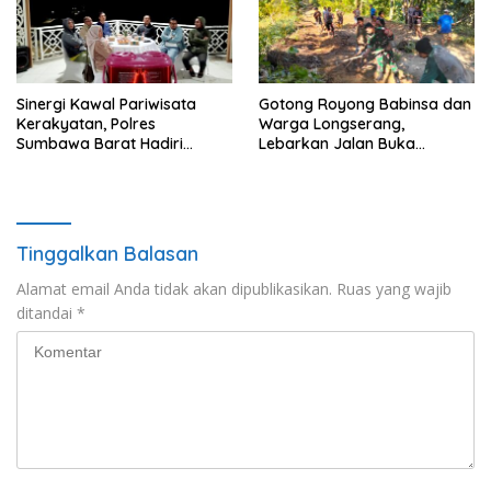
Sinergi Kawal Pariwisata
Gotong Royong Babinsa dan
Kerakyatan, Polres
Warga Longserang,
Sumbawa Barat Hadiri
Lebarkan Jalan Buka
“Jalan Perjuangan dan
Harapan
Sharing Pengelolaan
Pariwisata Bendungan Tiu
Suntuk”
Tinggalkan Balasan
Alamat email Anda tidak akan dipublikasikan.
Ruas yang wajib
ditandai
*