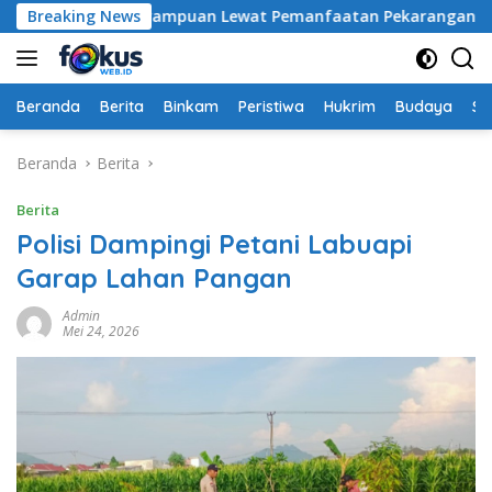
Langsung
n Warga Perampuan Lewat Pemanfaatan Pekarangan Rumah
Breaking News
ke
konten
Beranda
Berita
Binkam
Peristiwa
Hukrim
Budaya
So
Beranda
Berita
Berita
Polisi Dampingi Petani Labuapi
Garap Lahan Pangan
Admin
Mei 24, 2026