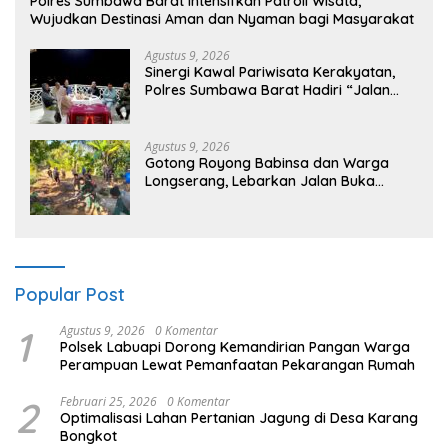
Polres Sumbawa Barat Intensifkan Patroli Wisata,
Wujudkan Destinasi Aman dan Nyaman bagi Masyarakat
Agustus 9, 2026
Sinergi Kawal Pariwisata Kerakyatan,
Polres Sumbawa Barat Hadiri “Jalan
Perjuangan dan Sharing Pengelolaan
Pariwisata Bendungan Tiu Suntuk”
Agustus 9, 2026
Gotong Royong Babinsa dan Warga
Longserang, Lebarkan Jalan Buka
Harapan
Popular Post
1
Agustus 9, 2026
0 Komentar
Polsek Labuapi Dorong Kemandirian Pangan Warga
Perampuan Lewat Pemanfaatan Pekarangan Rumah
2
Februari 25, 2026
0 Komentar
Optimalisasi Lahan Pertanian Jagung di Desa Karang
Bongkot