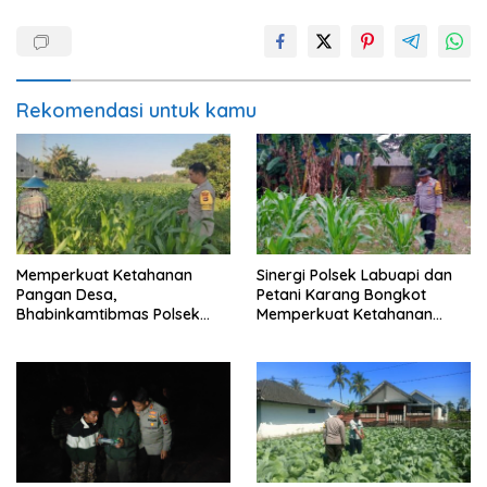
Rekomendasi untuk kamu
Memperkuat Ketahanan
Sinergi Polsek Labuapi dan
Pangan Desa,
Petani Karang Bongkot
Bhabinkamtibmas Polsek
Memperkuat Ketahanan
Labuapi Dampingi Petani
Pangan Nasional
Kuranji Dalang