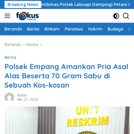
Langsung
habinkamtibmas Polsek Labuapi Dampingi Petani Kuranji Dal
Breaking News
ke
konten
Beranda
Berita
Binkam
Peristiwa
Hukrim
Budaya
So
Beranda
Berita
Berita
Polsek Empang Amankan Pria Asal
Alas Beserta 70 Gram Sabu di
Sebuah Kos-kosan
Admin
Mei 23, 2026