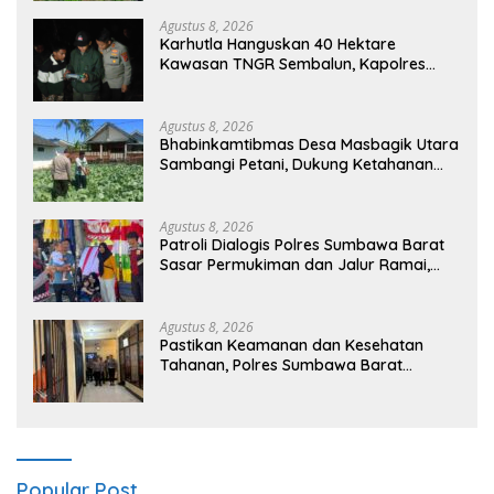
Agustus 8, 2026
Karhutla Hanguskan 40 Hektare
Kawasan TNGR Sembalun, Kapolres
Lotim Turun Langsung Padamkan Api
Agustus 8, 2026
Bhabinkamtibmas Desa Masbagik Utara
Sambangi Petani, Dukung Ketahanan
Pangan dan Swasembada Pangan
Agustus 8, 2026
Patroli Dialogis Polres Sumbawa Barat
Sasar Permukiman dan Jalur Ramai,
Jaga Kamtibmas Tetap Kondusif
Agustus 8, 2026
Pastikan Keamanan dan Kesehatan
Tahanan, Polres Sumbawa Barat
Intensifkan Pengecekan Rutan Secara
Berkala
Popular Post