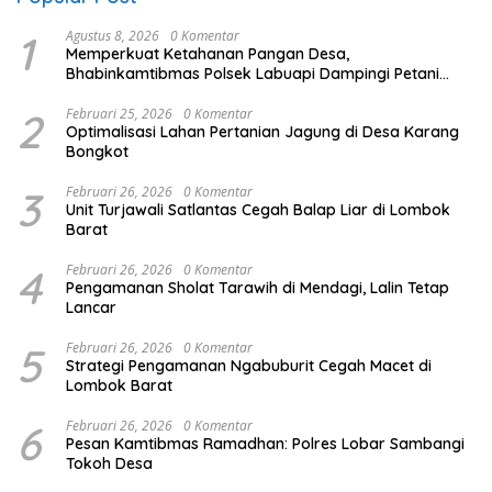
1
Agustus 8, 2026
0 Komentar
Memperkuat Ketahanan Pangan Desa,
Bhabinkamtibmas Polsek Labuapi Dampingi Petani
Kuranji Dalang
2
Februari 25, 2026
0 Komentar
Optimalisasi Lahan Pertanian Jagung di Desa Karang
Bongkot
3
Februari 26, 2026
0 Komentar
Unit Turjawali Satlantas Cegah Balap Liar di Lombok
Barat
4
Februari 26, 2026
0 Komentar
Pengamanan Sholat Tarawih di Mendagi, Lalin Tetap
Lancar
5
Februari 26, 2026
0 Komentar
Strategi Pengamanan Ngabuburit Cegah Macet di
Lombok Barat
6
Februari 26, 2026
0 Komentar
Pesan Kamtibmas Ramadhan: Polres Lobar Sambangi
Tokoh Desa