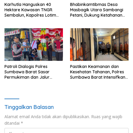
Karhutla Hanguskan 40
Bhabinkamtibmas Desa
Hektare Kawasan TNGR
Masbagik Utara Sambangi
Sembalun, Kapolres Lotim
Petani, Dukung Ketahanan
Turun Langsung Padamkan
Pangan dan Swasembada
Api
Pangan
Patroli Dialogis Polres
Pastikan Keamanan dan
Sumbawa Barat Sasar
Kesehatan Tahanan, Polres
Permukiman dan Jalur
Sumbawa Barat Intensifkan
Ramai, Jaga Kamtibmas
Pengecekan Rutan Secara
Tetap Kondusif
Berkala
Tinggalkan Balasan
Alamat email Anda tidak akan dipublikasikan.
Ruas yang wajib
ditandai
*