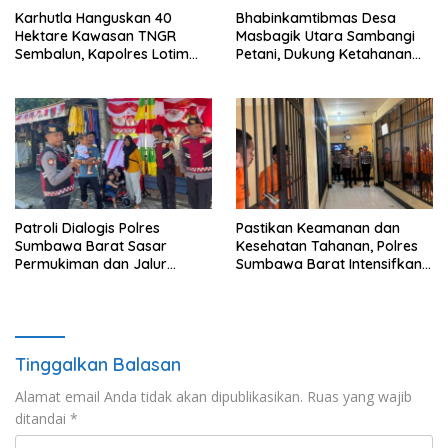
Karhutla Hanguskan 40
Bhabinkamtibmas Desa
Hektare Kawasan TNGR
Masbagik Utara Sambangi
Sembalun, Kapolres Lotim
Petani, Dukung Ketahanan
Turun Langsung Padamkan
Pangan dan Swasembada
Api
Pangan
Patroli Dialogis Polres
Pastikan Keamanan dan
Sumbawa Barat Sasar
Kesehatan Tahanan, Polres
Permukiman dan Jalur
Sumbawa Barat Intensifkan
Ramai, Jaga Kamtibmas
Pengecekan Rutan Secara
Tetap Kondusif
Berkala
Tinggalkan Balasan
Alamat email Anda tidak akan dipublikasikan.
Ruas yang wajib
ditandai
*