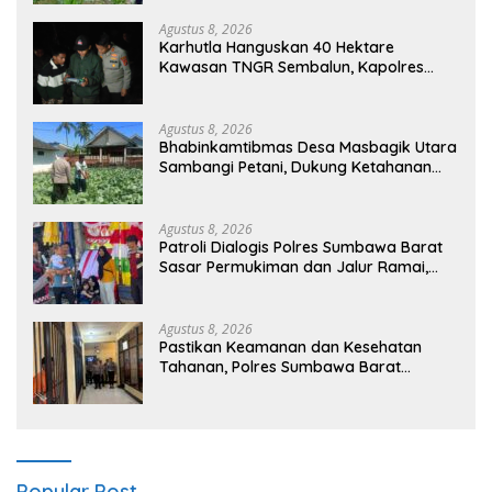
Agustus 8, 2026
Karhutla Hanguskan 40 Hektare
Kawasan TNGR Sembalun, Kapolres
Lotim Turun Langsung Padamkan Api
Agustus 8, 2026
Bhabinkamtibmas Desa Masbagik Utara
Sambangi Petani, Dukung Ketahanan
Pangan dan Swasembada Pangan
Agustus 8, 2026
Patroli Dialogis Polres Sumbawa Barat
Sasar Permukiman dan Jalur Ramai,
Jaga Kamtibmas Tetap Kondusif
Agustus 8, 2026
Pastikan Keamanan dan Kesehatan
Tahanan, Polres Sumbawa Barat
Intensifkan Pengecekan Rutan Secara
Berkala
Popular Post