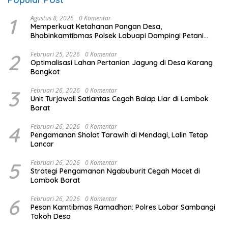
1
Agustus 8, 2026
0 Komentar
Memperkuat Ketahanan Pangan Desa,
Bhabinkamtibmas Polsek Labuapi Dampingi Petani
Kuranji Dalang
2
Februari 25, 2026
0 Komentar
Optimalisasi Lahan Pertanian Jagung di Desa Karang
Bongkot
3
Februari 26, 2026
0 Komentar
Unit Turjawali Satlantas Cegah Balap Liar di Lombok
Barat
4
Februari 26, 2026
0 Komentar
Pengamanan Sholat Tarawih di Mendagi, Lalin Tetap
Lancar
5
Februari 26, 2026
0 Komentar
Strategi Pengamanan Ngabuburit Cegah Macet di
Lombok Barat
6
Februari 26, 2026
0 Komentar
Pesan Kamtibmas Ramadhan: Polres Lobar Sambangi
Tokoh Desa