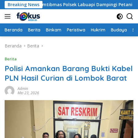
Langsung
habinkamtibmas Polsek Labuapi Dampingi Petani Kuranji Dal
Breaking News
ke
konten
Beranda
Berita
Binkam
Peristiwa
Hukrim
Budaya
So
Beranda
Berita
Berita
Polisi Amankan Barang Bukti Kabel
PLN Hasil Curian di Lombok Barat
Admin
Mei 23, 2026