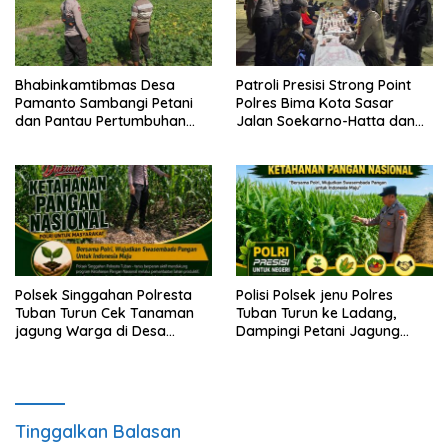
Bhabinkamtibmas Desa
Patroli Presisi Strong Point
Pamanto Sambangi Petani
Polres Bima Kota Sasar
dan Pantau Pertumbuhan
Jalan Soekarno-Hatta dan
Tanaman Kacang Kedelai
Gajah Mada
Polsek Singgahan Polresta
Polisi Polsek jenu Polres
Tuban Turun Cek Tanaman
Tuban Turun ke Ladang,
jagung Warga di Desa
Dampingi Petani Jagung
Mulyorejo
Dukung Ketahanan Pangan
Tinggalkan Balasan