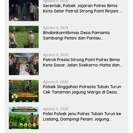
Agustus 9, 2026
Serentak, Polsek Jajaran Polres Bima
Kota Gelar Patroli Strong Point Rinjani di
Sejumlah Titik Rawan
Agustus 9, 2026
Bhabinkamtibmas Desa Pamanto
Sambangi Petani dan Pantau
Pertumbuhan Tanaman Kacang Kedelai
Agustus 9, 2026
Patroli Presisi Strong Point Polres Bima
Kota Sasar Jalan Soekarno-Hatta dan
Gajah Mada
Agustus 9, 2026
Polsek Singgahan Polresta Tuban Turun
Cek Tanaman jagung Warga di Desa
Mulyorejo
Agustus 9, 2026
Polisi Polsek jenu Polres Tuban Turun ke
Ladang, Dampingi Petani Jagung
Dukung Ketahanan Pangan