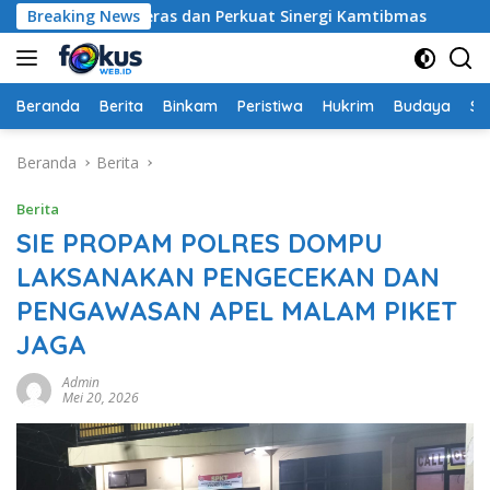
Langsung
antuan Beras dan Perkuat Sinergi Kamtibmas
Breaking News
Cegah Ta
ke
konten
Beranda
Berita
Binkam
Peristiwa
Hukrim
Budaya
So
Beranda
Berita
Berita
SIE PROPAM POLRES DOMPU
LAKSANAKAN PENGECEKAN DAN
PENGAWASAN APEL MALAM PIKET
JAGA
Admin
Mei 20, 2026