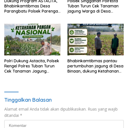
Dukung Program ASTACITA,
Polsek Singgahan Polresta
Bhabinkamtibmas Desa
Tuban Turun Cek Tanaman
Parangbatu Polsek Parengan
jagung Warga di Desa
Polresta Tuban laksanakan
Mulyoagung
sambang tanaman Jagung
Di Desa Parangbatu Kec.
Parengan
Polri Dukung Astacita, Polsek
Bhabinkamtibmas pantau
Rengel Polres Tuban Turun
pertumbuhan jagung di Desa
Cek Tanaman Jagung
Binaan, dukung Ketahanan
Warga di Desa Rengel
Pangan.
Tinggalkan Balasan
Alamat email Anda tidak akan dipublikasikan.
Ruas yang wajib
ditandai
*