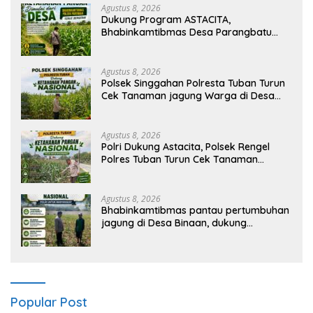
Agustus 8, 2026
Dukung Program ASTACITA,
Bhabinkamtibmas Desa Parangbatu
Polsek Parengan Polresta Tuban
laksanakan sambang tanaman Jagung
Di Desa Parangbatu Kec. Parengan
Agustus 8, 2026
Polsek Singgahan Polresta Tuban Turun
Cek Tanaman jagung Warga di Desa
Mulyoagung
Agustus 8, 2026
Polri Dukung Astacita, Polsek Rengel
Polres Tuban Turun Cek Tanaman
Jagung Warga di Desa Rengel
Agustus 8, 2026
Bhabinkamtibmas pantau pertumbuhan
jagung di Desa Binaan, dukung
Ketahanan Pangan.
Popular Post