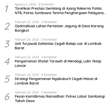
1
Agustus 6, 2026
0 Komentar
Torehkan Prestasi Gemilang di Ajang Rakernis Polda
NTB, Polres Sumbawa Terima Penghargaan Pelayanan
Prima Kapolri
2
Februari 25, 2026
0 Komentar
Optimalisasi Lahan Pertanian Jagung di Desa Karang
Bongkot
3
Februari 26, 2026
0 Komentar
Unit Turjawali Satlantas Cegah Balap Liar di Lombok
Barat
4
Februari 26, 2026
0 Komentar
Pengamanan Sholat Tarawih di Mendagi, Lalin Tetap
Lancar
5
Februari 26, 2026
0 Komentar
Strategi Pengamanan Ngabuburit Cegah Macet di
Lombok Barat
6
Februari 26, 2026
0 Komentar
Pesan Kamtibmas Ramadhan: Polres Lobar Sambangi
Tokoh Desa