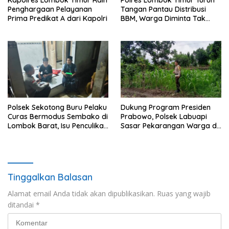
Kapolres Lombok Timur Raih
Polres Lombok Timur Turun
Penghargaan Pelayanan
Tangan Pantau Distribusi
Prima Predikat A dari Kapolri
BBM, Warga Diminta Tak
Panic Buying
Polsek Sekotong Buru Pelaku
Dukung Program Presiden
Curas Bermodus Sembako di
Prabowo, Polsek Labuapi
Lombok Barat, Isu Penculikan
Sasar Pekarangan Warga di
Dipastikan Hoaks
Lombok Barat
Tinggalkan Balasan
Alamat email Anda tidak akan dipublikasikan.
Ruas yang wajib
ditandai
*