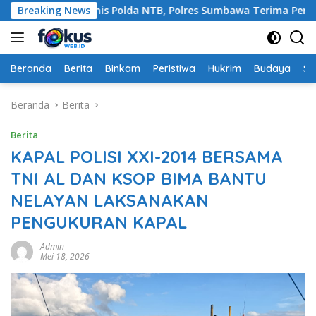
Langsung
Ajang Rakernis Polda NTB, Polres Sumbawa Terima Penghargaan
Breaking News
ke
konten
Beranda
Berita
Binkam
Peristiwa
Hukrim
Budaya
So
Beranda
Berita
Berita
KAPAL POLISI XXI-2014 BERSAMA
TNI AL DAN KSOP BIMA BANTU
NELAYAN LAKSANAKAN
PENGUKURAN KAPAL
Admin
Mei 18, 2026