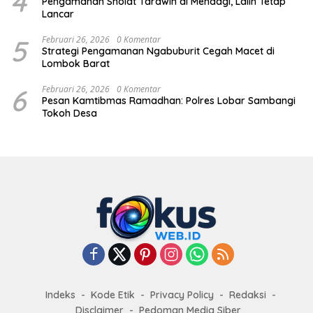
4
Pengamanan Sholat Tarawih di Mendagi, Lalin Tetap
Lancar
5
Februari 26, 2026
0 Komentar
Strategi Pengamanan Ngabuburit Cegah Macet di
Lombok Barat
6
Februari 26, 2026
0 Komentar
Pesan Kamtibmas Ramadhan: Polres Lobar Sambangi
Tokoh Desa
Indeks
Kode Etik
Privacy Policy
Redaksi
Disclaimer
Pedoman Media Siber