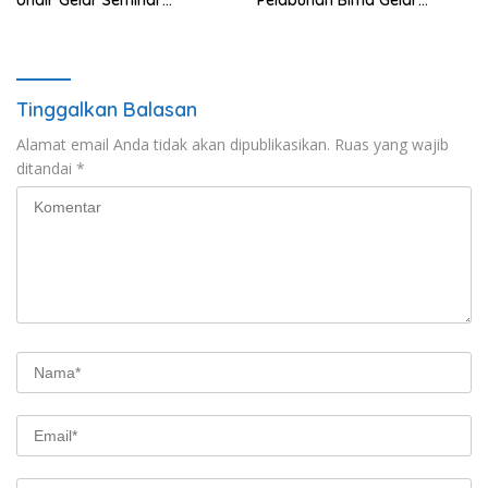
Unair Gelar Seminar
Pelabuhan Bima Gelar
Kesehatan “1000 Hari
Senam Bersama
Pertama Kehidupan”
Tinggalkan Balasan
Alamat email Anda tidak akan dipublikasikan.
Ruas yang wajib
ditandai
*