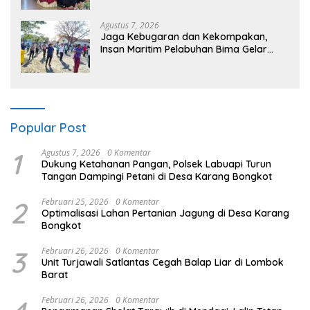
Kehidupan”
Agustus 7, 2026
Jaga Kebugaran dan Kekompakan,
Insan Maritim Pelabuhan Bima Gelar
Senam Bersama
Popular Post
1
Agustus 7, 2026
0 Komentar
Dukung Ketahanan Pangan, Polsek Labuapi Turun
Tangan Dampingi Petani di Desa Karang Bongkot
2
Februari 25, 2026
0 Komentar
Optimalisasi Lahan Pertanian Jagung di Desa Karang
Bongkot
3
Februari 26, 2026
0 Komentar
Unit Turjawali Satlantas Cegah Balap Liar di Lombok
Barat
Februari 26, 2026
0 Komentar