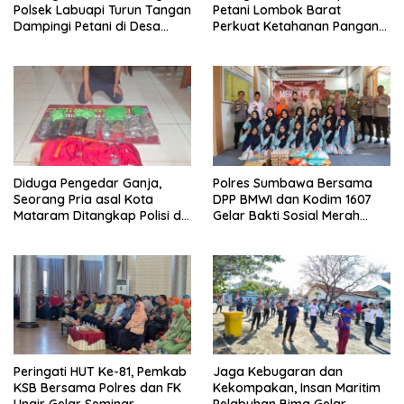
Polsek Labuapi Turun Tangan
Petani Lombok Barat
Dampingi Petani di Desa
Perkuat Ketahanan Pangan
Karang Bongkot
Nasional
Diduga Pengedar Ganja,
Polres Sumbawa Bersama
Seorang Pria asal Kota
DPP BMWI dan Kodim 1607
Mataram Ditangkap Polisi di
Gelar Bakti Sosial Merah
Sumbawa Barat
Putih di Ponpes Arrahman
Hidayatullah
Peringati HUT Ke-81, Pemkab
Jaga Kebugaran dan
KSB Bersama Polres dan FK
Kekompakan, Insan Maritim