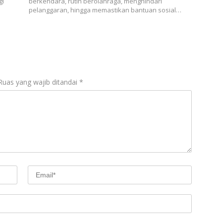
gi
berkendara, rutin berolahraga, menghindari
pelanggaran, hingga memastikan bantuan sosial…
Ruas yang wajib ditandai
*