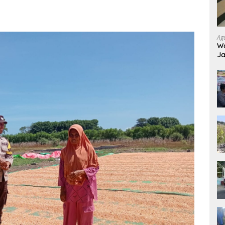
Ag
Wa
J
Wa