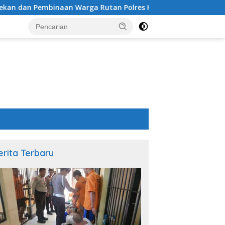
rga Rutan Polres KSB
Wujudkan Kepedulian dan Menjag
erita Terbaru