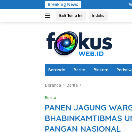
Langsung
Breaking News
Wakapolres Sumbawa Bar
ke
konten
Beli Tema Ini
Indeks
Beranda
Berita
Binkam
Peristi
Beranda
Berita
Berita
PANEN JAGUNG WARGA
BHABINKAMTIBMAS U
PANGAN NASIONAL