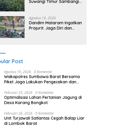
Suwangi Timur Sambangi
Warga Dusun Turun
Tangis, Ajak Masyarakat
Bersama Jaga Kamtibmas
Agustus 10, 2026
Dandim Mataram Ingatkan
Prajurit: Jaga Diri dan
Hindari Pelanggaran
ular Post
Agustus 10, 2026
0 Komentar
Wakapolres Sumbawa Barat Bersama
Piket Jaga Lakukan Pengecekan dan
Pembinaan Warga Rutan Polres KSB
Februari 25, 2026
0 Komentar
Optimalisasi Lahan Pertanian Jagung di
Desa Karang Bongkot
Februari 26, 2026
0 Komentar
Unit Turjawali Satlantas Cegah Balap Liar
di Lombok Barat