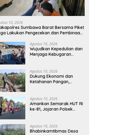
ustus 10, 2026
kapolres Sumbawa Barat Bersama Piket
aga Lakukan Pengecekan dan Pembinaan
rga Rutan Polres KSB
Agustus 10, 2026
Wujudkan Kepedulian dan
Menjaga Kebugaran
Personel, Dokkes Polres
Sumbawa Barat Gelar
Bakti Kesehatan Cek
Agustus 10, 2026
Kesehatan Gratis (CKG)
Dukung Ekonomi dan
Ketahanan Pangan,
Bhabinkamtibmas Desa
Kerato Sambangi Warga
Cek Kualitas Hasil
Agustus 10, 2026
Pertanian
Amankan Semarak HUT RI
ke-81, Jajaran Polsek
Kawal Ketat Kegiatan
Jalan Sehat di Kelurahan
Pekat
Agustus 10, 2026
Bhabinkamtibmas Desa