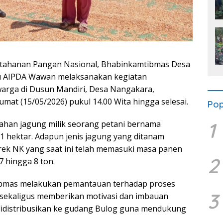
ahanan Pangan Nasional, Bhabinkamtibmas Desa
u AIPDA Wawan melaksanakan kegiatan
warga di Dusun Mandiri, Desa Nangakara,
at (15/05/2026) pukul 14.00 Wita hingga selesai.
Pop
1
lahan jagung milik seorang petani bernama
 1 hektar. Adapun jenis jagung yang ditanam
rek NK yang saat ini telah memasuki masa panen
2
7 hingga 8 ton.
ibmas melakukan pemantauan terhadap proses
3
 sekaligus memberikan motivasi dan imbauan
 didistribusikan ke gudang Bulog guna mendukung