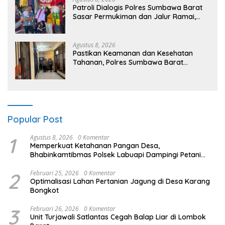
Patroli Dialogis Polres Sumbawa Barat
Sasar Permukiman dan Jalur Ramai,
Jaga Kamtibmas Tetap Kondusif
Agustus 8, 2026
Pastikan Keamanan dan Kesehatan
Tahanan, Polres Sumbawa Barat
Intensifkan Pengecekan Rutan Secara
Berkala
Popular Post
1
Agustus 8, 2026
0 Komentar
Memperkuat Ketahanan Pangan Desa,
Bhabinkamtibmas Polsek Labuapi Dampingi Petani
Kuranji Dalang
2
Februari 25, 2026
0 Komentar
Optimalisasi Lahan Pertanian Jagung di Desa Karang
Bongkot
3
Februari 26, 2026
0 Komentar
Unit Turjawali Satlantas Cegah Balap Liar di Lombok