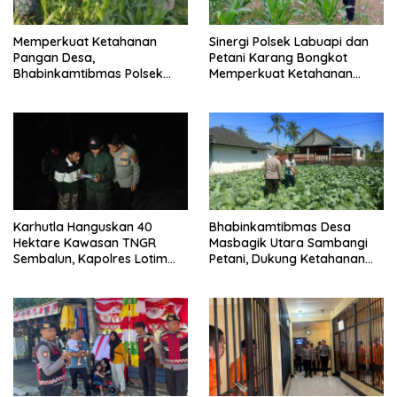
Memperkuat Ketahanan
Sinergi Polsek Labuapi dan
Pangan Desa,
Petani Karang Bongkot
Bhabinkamtibmas Polsek
Memperkuat Ketahanan
Labuapi Dampingi Petani
Pangan Nasional
Kuranji Dalang
Karhutla Hanguskan 40
Bhabinkamtibmas Desa
Hektare Kawasan TNGR
Masbagik Utara Sambangi
Sembalun, Kapolres Lotim
Petani, Dukung Ketahanan
Turun Langsung Padamkan
Pangan dan Swasembada
Api
Pangan