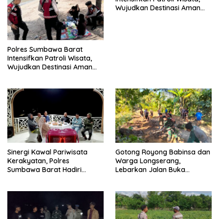
Wujudkan Destinasi Aman
dan Nyaman bagi
Masyarakat
Polres Sumbawa Barat
Intensifkan Patroli Wisata,
Wujudkan Destinasi Aman
dan Nyaman bagi
Masyarakat
Sinergi Kawal Pariwisata
Gotong Royong Babinsa dan
Kerakyatan, Polres
Warga Longserang,
Sumbawa Barat Hadiri
Lebarkan Jalan Buka
“Jalan Perjuangan dan
Harapan
Sharing Pengelolaan
Pariwisata Bendungan Tiu
Suntuk”