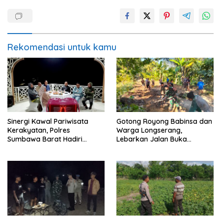
Rekomendasi untuk kamu
Sinergi Kawal Pariwisata
Gotong Royong Babinsa dan
Kerakyatan, Polres
Warga Longserang,
Sumbawa Barat Hadiri
Lebarkan Jalan Buka
“Jalan Perjuangan dan
Harapan
Sharing Pengelolaan
Pariwisata Bendungan Tiu
Suntuk”