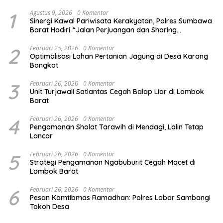
1
Agustus 9, 2026
0 Komentar
Sinergi Kawal Pariwisata Kerakyatan, Polres Sumbawa
Barat Hadiri “Jalan Perjuangan dan Sharing
Pengelolaan Pariwisata Bendungan Tiu Suntuk”
2
Februari 25, 2026
0 Komentar
Optimalisasi Lahan Pertanian Jagung di Desa Karang
Bongkot
3
Februari 26, 2026
0 Komentar
Unit Turjawali Satlantas Cegah Balap Liar di Lombok
Barat
4
Februari 26, 2026
0 Komentar
Pengamanan Sholat Tarawih di Mendagi, Lalin Tetap
Lancar
5
Februari 26, 2026
0 Komentar
Strategi Pengamanan Ngabuburit Cegah Macet di
Lombok Barat
6
Februari 26, 2026
0 Komentar
Pesan Kamtibmas Ramadhan: Polres Lobar Sambangi
Tokoh Desa