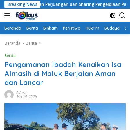
Langsung
at Hadiri “Jalan Perjuangan dan Sharing Pengelolaan Pariwisa
Breaking News
ke
konten
Beranda
Berita
Binkam
Peristiwa
Hukrim
Budaya
So
Beranda
Berita
Berita
Pengamanan Ibadah Kenaikan Isa
Almasih di Maluk Berjalan Aman
dan Lancar
Admin
Mei 14, 2026