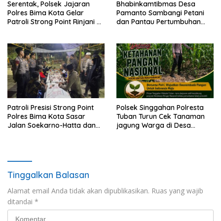
Serentak, Polsek Jajaran
Bhabinkamtibmas Desa
Polres Bima Kota Gelar
Pamanto Sambangi Petani
Patroli Strong Point Rinjani di
dan Pantau Pertumbuhan
Sejumlah Titik Rawan
Tanaman Kacang Kedelai
Patroli Presisi Strong Point
Polsek Singgahan Polresta
Polres Bima Kota Sasar
Tuban Turun Cek Tanaman
Jalan Soekarno-Hatta dan
jagung Warga di Desa
Gajah Mada
Mulyorejo
Tinggalkan Balasan
Alamat email Anda tidak akan dipublikasikan.
Ruas yang wajib
ditandai
*