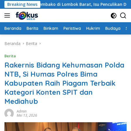
Langsung
Bermodus Sembako di Lombok Barat, Isu Penculikan Dipastikan 
Breaking News
ke
konten
Beranda
Berita
Binkam
Peristiwa
Hukrim
Budaya
So
Beranda
Berita
Berita
Rakernis Bidang Kehumasan Polda
NTB, Si Humas Polres Bima
Kabupaten Raih Piagam Terbaik
Kategori Konten SPIT dan
Mediahub
Admin
Mei 13, 2026