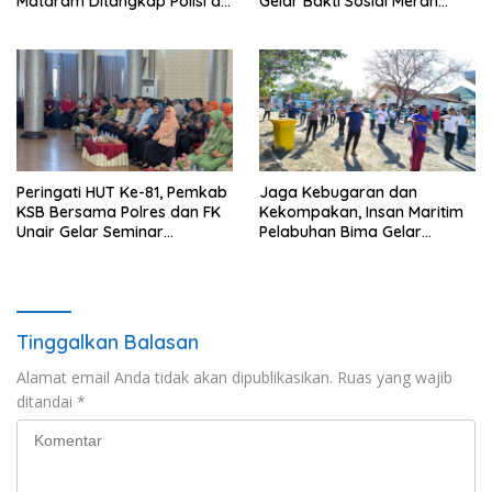
Mataram Ditangkap Polisi di
Gelar Bakti Sosial Merah
Sumbawa Barat
Putih di Ponpes Arrahman
Hidayatullah
Peringati HUT Ke-81, Pemkab
Jaga Kebugaran dan
KSB Bersama Polres dan FK
Kekompakan, Insan Maritim
Unair Gelar Seminar
Pelabuhan Bima Gelar
Kesehatan “1000 Hari
Senam Bersama
Pertama Kehidupan”
Tinggalkan Balasan
Alamat email Anda tidak akan dipublikasikan.
Ruas yang wajib
ditandai
*