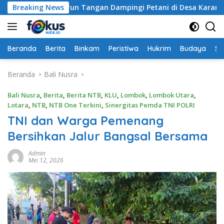
Langsung
Labuapi Turun Tangan Dampingi Petani di Desa Karang Bongko
Breaking News
ke
konten
Beranda
Berita
Binkam
Peristiwa
Hukrim
Budaya
So
Beranda
Bali Nusra
Bali Nusra
,
Berita
,
Berita NTB
,
KLU
,
Lombok
,
Lombok Utara
,
Lotara
,
NTB
,
NTB One Terkini
,
Sinergitas Pemda TNI POLRI
TNI dan Warga Pemenang
Bersihkan Jalur Bangsal Bersama
Admin
Mei 12, 2026